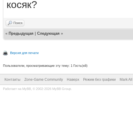
косяк?
Поиск
«
Предыдущая
|
Следующая
»
Версия для печати
Пользователи, просматривающие эту тему: 1 Гость(ей)
Контакты
Zone-Game Community
Наверх
Режим без графики
Mark Al
Работает на
MyBB
, © 2002-2026
MyBB Group
.