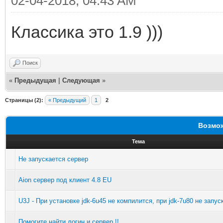
02-04-2018, 04:43 AM
Классика это 1.9 )))
Поиск
«
Предыдущая
|
Следующая
»
Страницы (2):
« Предыдущий
1
2
Возмож
Тема
Не запускается сервер
Aion сервер под клиент 4.8 EU
U3J - При установке jdk-6u45 не компилится, при jdk-7u80 не запус
Помогите найти логин и сервер !!