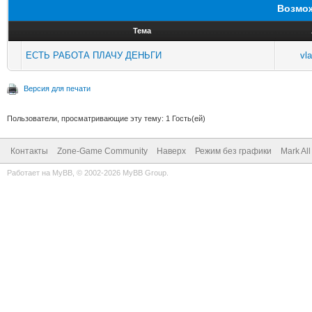
Возмож
Тема
ЕСТЬ РАБОТА ПЛАЧУ ДЕНЬГИ
vl
Версия для печати
Пользователи, просматривающие эту тему: 1 Гость(ей)
Контакты
Zone-Game Community
Наверх
Режим без графики
Mark Al
Работает на
MyBB
, © 2002-2026
MyBB Group
.