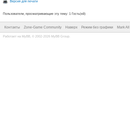
Версия для печати
Пользователи, просматривающие эту тему: 1 Гость(ей)
Контакты
Zone-Game Community
Наверх
Режим без графики
Mark Al
Работает на
MyBB
, © 2002-2026
MyBB Group
.