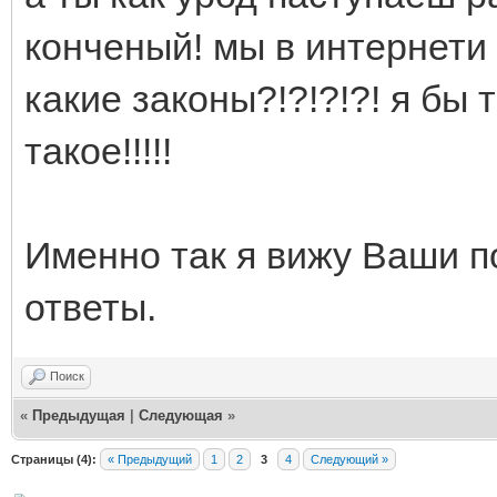
конченый! мы в интернети
какие законы?!?!?!?! я бы
такое!!!!!
Именно так я вижу Ваши п
ответы.
Поиск
«
Предыдущая
|
Следующая
»
Страницы (4):
« Предыдущий
1
2
3
4
Следующий »