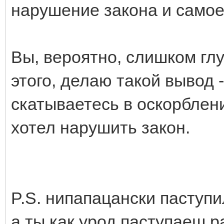
нарушение закона и самое 
Вы, вероятно, слишком глу
этого, делаю такой вывод 
скатываетесь в оскорблен
хотел нарушить закон.
P.S. нипапацански паступ
а ты как урод паступаеш р