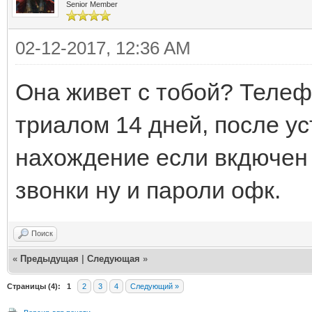
Senior Member
02-12-2017, 12:36 AM
Она живет с тобой? Телеф
триалом 14 дней, после у
нахождение если вкдючен г
звонки ну и пароли офк.
Поиск
«
Предыдущая
|
Следующая
»
Страницы (4):
1
2
3
4
Следующий »