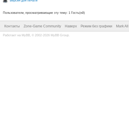
Версия для печати
Пользователи, просматривающие эту тему: 1 Гость(ей)
Контакты
Zone-Game Community
Наверх
Режим без графики
Mark Al
Работает на
MyBB
, © 2002-2026
MyBB Group
.