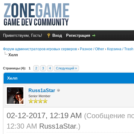
Приветствуем, Гость!
Вход
Регистрация
Форум администраторов игровых серверов
›
Разное / Other
›
Корзина / Trash
Хелп
среднем
Страницы (4):
1
2
3
4
Следующий »
Хелп
Russ1aStar
Senior Member
02-12-2017, 12:19 AM
(Сообщение по
12:30 AM
Russ1aStar
.)