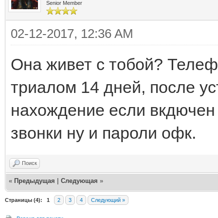
Senior Member
02-12-2017, 12:36 AM
Она живет с тобой? Телеф
триалом 14 дней, после у
нахождение если вкдючен г
звонки ну и пароли офк.
Поиск
«
Предыдущая
|
Следующая
»
Страницы (4):
1
2
3
4
Следующий »