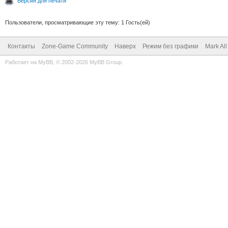
Версия для печати
Пользователи, просматривающие эту тему: 1 Гость(ей)
Контакты
Zone-Game Community
Наверх
Режим без графики
Mark Al
Работает на
MyBB
, © 2002-2026
MyBB Group
.