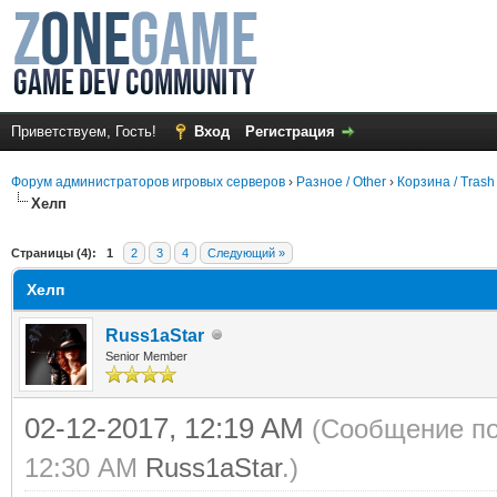
Приветствуем, Гость!
Вход
Регистрация
Форум администраторов игровых серверов
›
Разное / Other
›
Корзина / Trash
Хелп
среднем
Страницы (4):
1
2
3
4
Следующий »
Хелп
Russ1aStar
Senior Member
02-12-2017, 12:19 AM
(Сообщение по
12:30 AM
Russ1aStar
.)