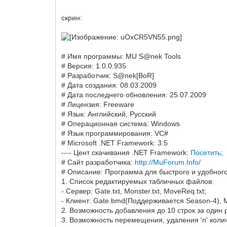
скрин:
# Имя программы: MU S@nek Tools
# Версия: 1.0.0.935
# Разработчик: S@nek[BoR]
# Дата создания: 08.03.2009
# Дата последнего обновления: 25.07.2009
# Лицензия: Freeware
# Язык: Английский, Русский
# Операционная система: Windows
# Язык программирования: VC#
# Microsoft .NET Framework: 3.5
---- Цент скачивания .NET Framework:
Посетить
;
# Сайт разработчика:
http://MuForum.Info/
# Описание: Программа для быстрого и удобног
1. Список редактируемых табличных файлов:
- Сервер: Gate.txt, Monster.txt, MoveReq.txt;
- Клиент: Gate.bmd(Поддерживается Season-4),
2. Возможность добавления до 10 строк за один 
3. Возможность перемещения, удаления 'n' колич