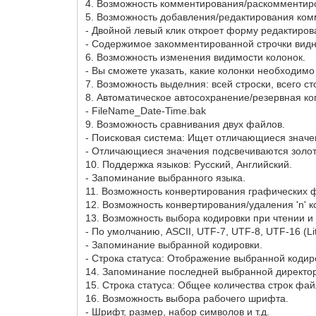
4. Возможность комментирования/раскомментиров
5. Возможность добавления/редактирования ком
- Двойной левый клик откроет форму редактиро
- Содержимое закомментированной строчки видно
6. Возможность изменения видимости колонок.
- Вы сможете указать, какие колонки необходимо 
7. Возможность выделния: всей строски, всего ст
8. Автоматическое автосохранение/резервная к
- FileName_Date-Time.bak
9. Возможность сравнивания двух файлов.
- Поисковая система: Ищет отличающиеся значе
- Отличающиеся значения подсвечиваются золо
10. Поддержка языков: Русский, Английский.
- Запоминание выбранного языка.
11. Возможность конвертирования графических файло
12. Возможность конвертирования/удаления 'n' 
13. Возможность выбора кодировки при чтении и
- По умолчанию, ASCII, UTF-7, UTF-8, UTF-16 (Lit
- Запоминание выбранной кодировки.
- Строка статуса: Отображение выбранной кодир
14. Запоминание последней выбранной директо
15. Строка статуса: Общее количества строк фай
16. Возможность выбора рабочего шрифта.
- Шрифт, размер, набор символов и т.д.