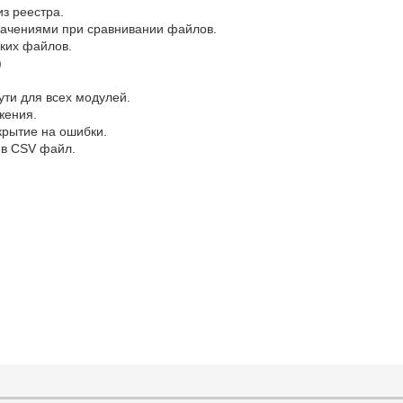
з реестра.
значениями при сравнивании файлов.
ких файлов.
)
ти для всех модулей.
жения.
крытие на ошибки.
 в CSV файл.