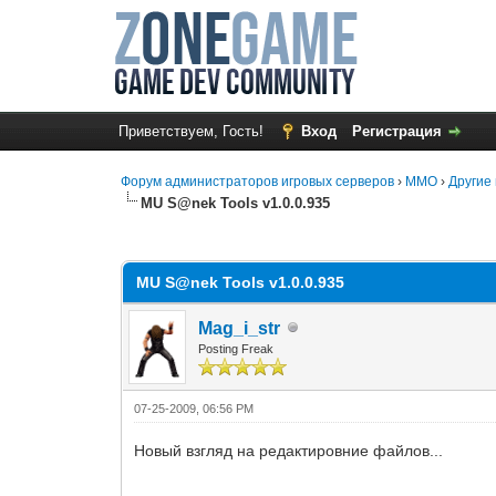
Приветствуем, Гость!
Вход
Регистрация
Форум администраторов игровых серверов
›
MMO
›
Другие 
MU S@nek Tools v1.0.0.935
0 Голос(ов) - 0 в среднем
1
2
3
4
5
MU S@nek Tools v1.0.0.935
Mag_i_str
Posting Freak
07-25-2009, 06:56 PM
Новый взгляд на редактировние файлов...