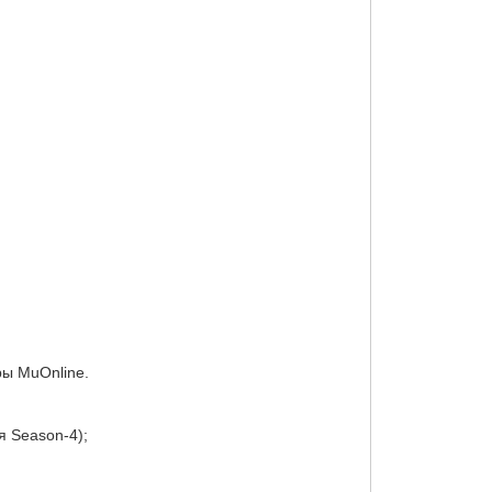
ры MuOnline.
я Season-4);