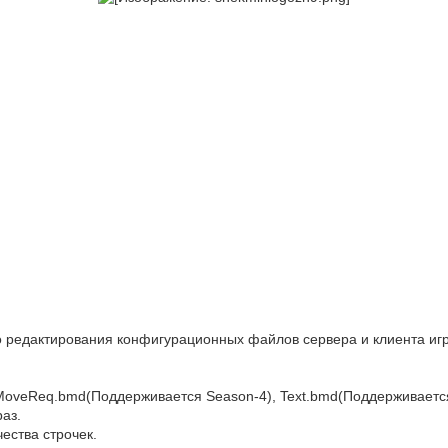
о редактирования конфигурационных файлов сервера и клиента иг
 MoveReq.bmd(Поддерживается Season-4), Text.bmd(Поддерживаетс
раз.
ества строчек.