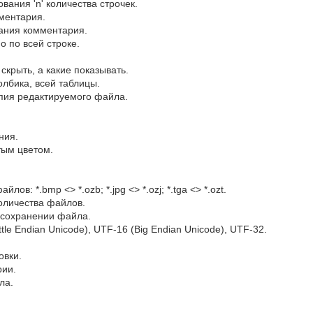
ания 'n' количества строчек.
ментария.
вания комментария.
 по всей строке.
скрыть, а какие показывать.
олбика, всей таблицы.
опия редактируемого файла.
ния.
тым цветом.
в: *.bmp <> *.ozb; *.jpg <> *.ozj; *.tga <> *.ozt.
количества файлов.
 сохранении файла.
tle Endian Unicode), UTF-16 (Big Endian Unicode), UTF-32.
овки.
рии.
ла.