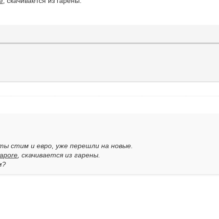
e
, скачивается из гарены.
нты стим и евро, уже перешли на новые.
gapore
, скачивается из гарены.
м?