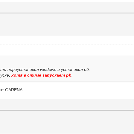
что переустановил windows и установил её.
пуске,
хотя в стиме запускает pb
.
ент GARENA.