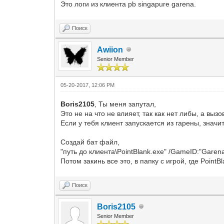
Это логи из клиента pb singapure garena.
Поиск
Awiion
Senior Member
05-20-2017, 12:06 PM
Boris2105
, Ты меня запутал,
Это не на что не влияет, так как нет либы, а вызо
Если у тебя клиент запускается из гарены, знач
Создай бат файл,
"путь до клиента\PointBlank.exe" /GameID:"Gar
Потом закинь все это, в папку с игрой, где PointBl
Поиск
Boris2105
Senior Member