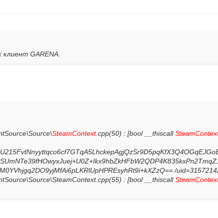
ак клиент GARENA.
entSource\Source\
SteamContext
.cpp(50) : [bool __thiscall
SteamContex
5U215FvtNnyyttqco6cf7GTqA5LhckepAgjQzSr9D5pqKfX3Q4OGqEJG
BSUmNTe39fHOwyxJuej+U0Z+Ikx9hbZkHFbW2QDP4K835kxPn2TmqZ
mM0YVhjgq2DO9yjMfAi6pLKRlUpHPREsyhRt9i+kXZzQ== /uid=3157214
entSource\Source\SteamContext.cpp(55) : [bool __thiscall
SteamContex