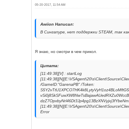
05-20-2017, 11:54 AM
Awiion Написал:
В Сингапуре, нет поддержки STEAM, так к
Я знаю, но смотри в чем прикол.
Цитата:
[11:49:38][V] : startLog
[11:49:38][N][E:\VSAgent\20\s\Client\Source\Cli
/GameID:"GarenaPB" /Token:
S5Y2vTtU1XPCO7HK4k8LytyVyH1oz4BLoMftG
vSi0j8SkSFuwXW8NwTsBajawAUedRXZu0Wcc
dzZ7OpxbyNrl46Dt3Jp4pg13BzXNVyjxj3fYbeN
[11:49:38][N][E:\VSAgent\20\s\Client\Source\Cli
Error