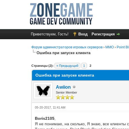
Приветствуем, Гость!
Вход
Регистрация
Форум администраторов игровых серверов
›
MMO
›
Point B
Ошибка при запуске клиента
0 Голос(ов) - 0 в среднем
1
2
3
4
5
Страницы (2):
« Предыдущий
1
2
Ошибка при запуске клиента
Awiion
Senior Member
05-20-2017, 11:41 AM
Boris2105
,
Я не понимаю, на сколько, Я знаю, все клиенты 