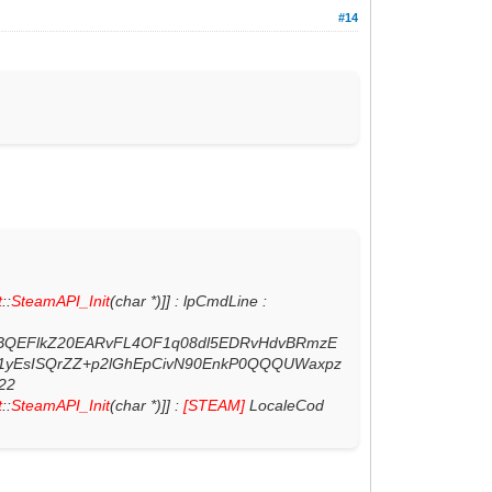
#14
t
::
SteamAPI_Init
(char *)]] : lpCmdLine :
oBQEFlkZ20EARvFL4OF1q08dl5EDRvHdvBRmzE
1yEsISQrZZ+p2lGhEpCivN90EnkP0QQQUWaxpz
22
t
::
SteamAPI_Init
(char *)]] :
[STEAM]
LocaleCod