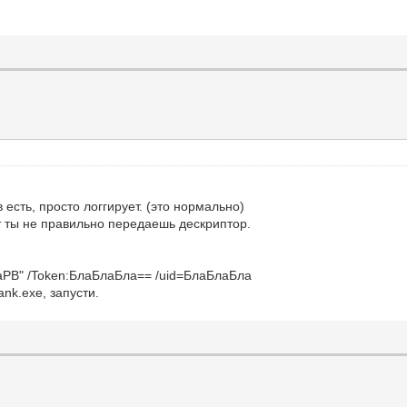
в есть, просто логгирует. (это нормально)
ит ты не правильно передаешь дескриптор.
enaPB" /Token:БлаБлаБла== /uid=БлаБлаБла
ank.exe, запусти.