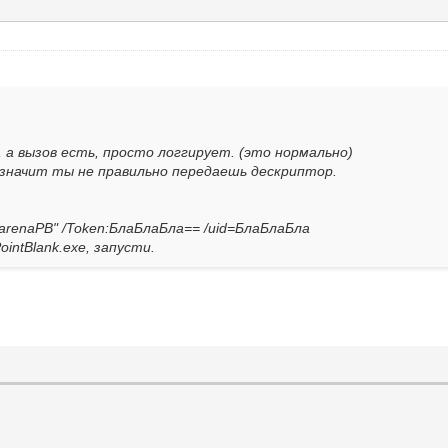
, а вызов есть, просто логгирует. (это нормально)
 значит ты не правильно передаешь дескриптор.
GarenaPB" /Token:БлаБлаБла== /uid=БлаБлаБла
ointBlank.exe, запусти.