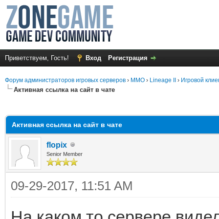
Приветствуем, Гость!
Вход
Регистрация
Форум администраторов игровых серверов
›
MMO
›
Lineage II
›
Игровой клие
Активная ссылка на сайт в чате
среднем
Активная ссылка на сайт в чате
flopix
Senior Member
09-29-2017, 11:51 AM
На каком то сервере виде