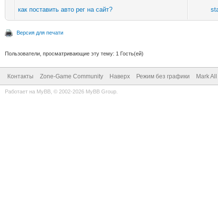
как поставить авто рег на сайт?
st
Версия для печати
Пользователи, просматривающие эту тему: 1 Гость(ей)
Контакты
Zone-Game Community
Наверх
Режим без графики
Mark Al
Работает на
MyBB
, © 2002-2026
MyBB Group
.