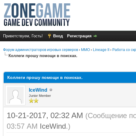
Приветствуем, Гость!
Вход
Регистрация
Форум администраторов игровых серверов
›
MMO
›
Lineage II
›
Работа со ск
Коллеги прошу помощи в поисках.
среднем
Коллеги прошу помощи в поисках.
IceWind
Junior Member
10-21-2017, 02:32 AM
(Сообщение по
03:57 AM
IceWind
.)