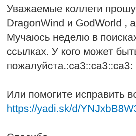
Уважаемые коллеги прошу 
DragonWind и GodWorld , а 
Мучаюсь неделю в поисках
ссылках. У кого может быт
пожалуйста.:ca3::ca3::ca3:
Или помогите исправить во
https://yadi.sk/d/YNJxbB8