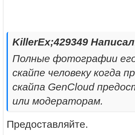
KillerEx;429349 Написал
Полные фотографии его
скайпе человеку когда п
скайпа GenCloud предо
или модераторам.
Предоставляйте.