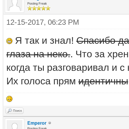
Posting Freak
12-15-2017, 06:23 PM
Я так и знал!
Спасибо да
глаза на неко.
. Что за хре
когда ты разговаривал и с 
Их голоса прям
идентичны
Поиск
Emperor
Posting Freak