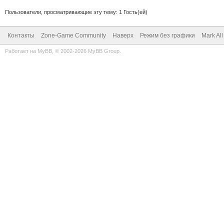
Пользователи, просматривающие эту тему: 1 Гость(ей)
Контакты
Zone-Game Community
Наверх
Режим без графики
Mark Al
Работает на
MyBB
, © 2002-2026
MyBB Group
.