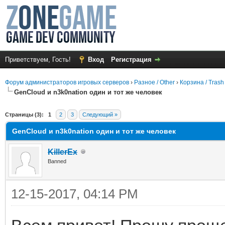
Приветствуем, Гость!
Вход
Регистрация
Форум администраторов игровых серверов
›
Разное / Other
›
Корзина / Trash
GenCloud и n3k0nation один и тот же человек
среднем
Страницы (3):
1
2
3
Следующий »
GenCloud и n3k0nation один и тот же человек
KillerEx
Banned
12-15-2017, 04:14 PM