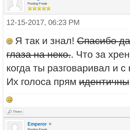
Posting Freak
12-15-2017, 06:23 PM
Я так и знал!
Спасибо да
глаза на неко.
. Что за хре
когда ты разговаривал и с 
Их голоса прям
идентичны
Поиск
Emperor
Posting Freak