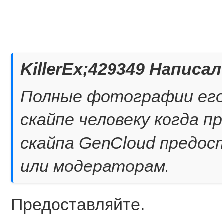
KillerEx;429349 Написал
Полные фотографии его
скайпе человеку когда п
скайпа GenCloud предо
или модераторам.
Предоставляйте.