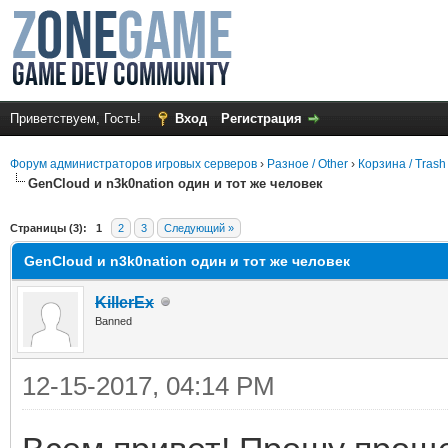
Приветствуем, Гость!
Вход
Регистрация
Форум администраторов игровых серверов
›
Разное / Other
›
Корзина / Trash
GenCloud и n3k0nation один и тот же человек
среднем
Страницы (3):
1
2
3
Следующий »
GenCloud и n3k0nation один и тот же человек
KillerEx
Banned
12-15-2017, 04:14 PM