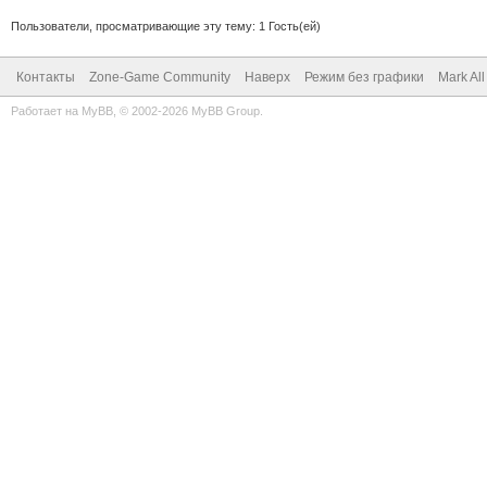
Пользователи, просматривающие эту тему: 1 Гость(ей)
Контакты
Zone-Game Community
Наверх
Режим без графики
Mark Al
Работает на
MyBB
, © 2002-2026
MyBB Group
.