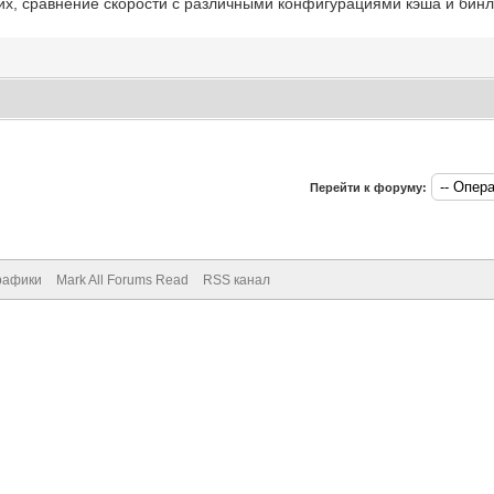
их, сравнение скорости с различными конфигурациями кэша и бин
Перейти к форуму:
рафики
Mark All Forums Read
RSS канал