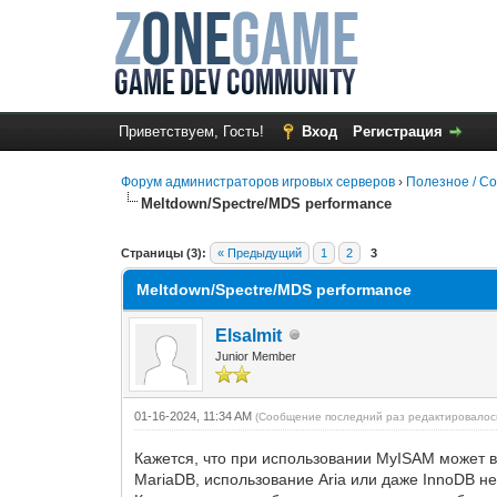
Приветствуем, Гость!
Вход
Регистрация
Форум администраторов игровых серверов
›
Полезное / 
Meltdown/Spectre/MDS performance
1 Голос(ов) - 1 в среднем
1
2
3
4
5
Страницы (3):
« Предыдущий
1
2
3
Meltdown/Spectre/MDS performance
Elsalmit
Junior Member
01-16-2024, 11:34 AM
(Сообщение последний раз редактировалось
Кажется, что при использовании MyISAM может в
MariaDB, использование Aria или даже InnoDB не