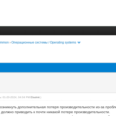
Common
›
Операционные системы / Operating systems
: 01-20-2024, 04:04 PM
Elsalmit
.)
озникнуть дополнительная потеря производительности из-за пробле
 должно приводить к почти никакой потере производительности.