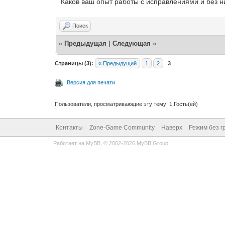
Каков ваш опыт работы с исправлениями и без н
Поиск
«
Предыдущая
|
Следующая
»
Страницы (3):
« Предыдущий
1
2
3
Версия для печати
Пользователи, просматривающие эту тему: 1 Гость(ей)
Контакты
Zone-Game Community
Наверх
Режим без г
Работает на
MyBB
, © 2002-2026
MyBB Group
.