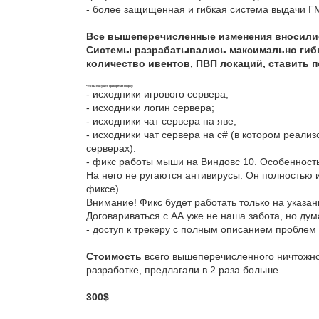
- более защищенная и гибкая система выдачи Г
Все вышеперечисленные изменения вносились
Системы разрабатывались максимально гибк
количество ивентов, ПВП локаций, ставить по
Что вы получите приобретая сборку:
- исходники игрового сервера;
- исходники логин сервера;
- исходники чат сервера на яве;
- исходники чат сервера на c# (в котором реали
серверах).
- фикс работы мыши на Виндовс 10. Особенность
На него не ругаются антивирусы. Он полностью
фиксе).
Внимание! Фикс будет работать только на указан
Договариваться с АА уже не наша забота, но дум
- доступ к трекеру с полным описанием проблем 
Стоимость
всего вышеперечисленного ничтожно 
разработке, предлагали в 2 раза больше.
300$