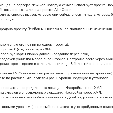
ающая на сервере NewAion, которую сейчас использует проект The
боток использовался на проекте AionGod.ru.
дя из списков правок которые они сейчас вносят и часть которых
onglory.ru
 продана проекту ЗеАйон мы внесли в нее значительные изменения
ько я знаю его нет ни на одном проекта).
Х против Х (создание через ХМЛ)
используя карты любых данжей (создание через ХМЛ).
 с задачей убийства мобов либо игроков. Настройка всего через ХМ
дения, прохождение в соло или пати и т.д. В большей степени ис
ом числе PVP/ивентовых по расписанию с различными настройками)
сте по расписанию, с учетом расы, уровня. Ведущие в установлен
 персонажей в определенных локациях. Настройки через ХМЛ.
ска скиллов в определенных локациях. Настройки через ХМЛ.
ая позволяет вносить любые изменения в ДатаПак, размещать изме
азанными уровнем (после выбора класса), с уже пройденным списк