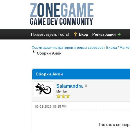
Приветствуем, Гость!
Вход
Регистрация
Форум администраторов игровых серверов
›
Биржа / Marke
Сборки Айон
0 Голос(ов) - 0 в среднем
1
2
3
4
5
Сборки Айон
Salamandra
Member
03-21-2018, 06:15 PM
Так как с серве