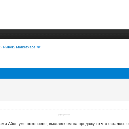
t
›
Рынок / Marketplace
Доброго времени суток
рами Айон уже покончено, выставляем на продажу то что осталось 