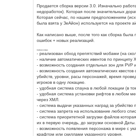
Продается сборка версии 3.0. Изначально работ
недоработок). Которая после значительных дора
Которая сейчас, по нашим предположениям (исхо
была взята у ЗеАйон) используется на проекте ai
Как написано выше, после того как сборка была
ошибок + новых реализаций.
Особенности сборки:
- реализован обход препятствий мобами (на скол
- наличие автоматических ивентов по принципу 
- возможность создания отдельных зон для PVP 
- возможность создания автоматических квестов
убийств, уровни, расы персонажей, время прове
игроков в одну локацию.
- удобная система спауна в любой локации (в т
- удобная система установки рифтов в любом ме
через ХМЛ.
- система выдачи указанных наград за убийство
- система запрета на использование любого спи
- система приоритетной загрузки файлов котор
их в первую очередь, до загрузки основной Даты.
- возможность появления персонажа в мире с ук
крафтом или скиллами указанного уровня.