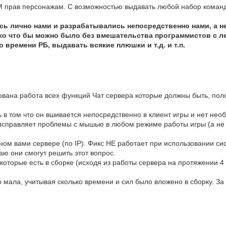
М прав персонажам. С возможностью выдавать любой набор команд 
 лично нами и разрабатывались непосредственно нами, а не
о что бы можно было без вмешательства программистов с ле
 времени РБ, выдавать всякие плюшки и т.д. и т.п.
зована работа всех функций Чат сервера которые должны быть, пол
 в том что он вшивается непосредственно в клиент игры и нет нео
 исправляет проблемы с мышью в любом режиме работы игры (а не
ном вами сервере (по IP). Фикс НЕ работает при использовании си
аю они смогут решить этот вопрос.
которые есть в сборке (исходя из работы сервера на протяжении 4
мала, учитывая сколько времени и сил было вложено в сборку. За