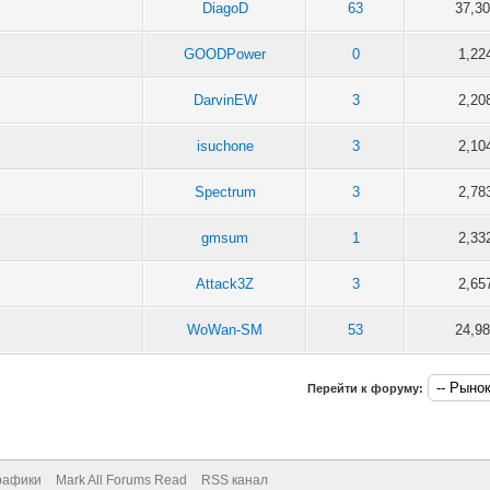
DiagoD
63
37,3
GOODPower
0
1,22
DarvinEW
3
2,20
isuchone
3
2,10
Spectrum
3
2,78
gmsum
1
2,33
Attack3Z
3
2,65
WoWan-SM
53
24,9
Перейти к форуму:
рафики
Mark All Forums Read
RSS канал