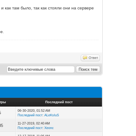
 и как там было, так как стояли они на сервере
е.
Ответ
тры
Последний пост
06-30-2020, 01:52 AM
5
Последний пост
:
ALeKsIuS
11-27-2019, 02:40 AM
85
Последний пост
:
Xeonc
12-17-2018, 11:06 AM