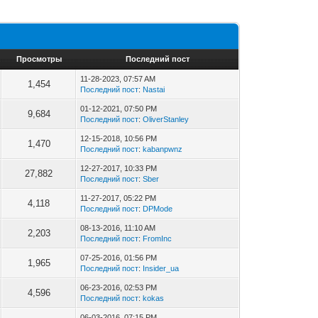
Просмотры
Последний пост
11-28-2023, 07:57 AM
1,454
Последний пост
:
Nastai
01-12-2021, 07:50 PM
9,684
Последний пост
:
OliverStanley
12-15-2018, 10:56 PM
1,470
Последний пост
:
kabanpwnz
12-27-2017, 10:33 PM
27,882
Последний пост
:
Sber
11-27-2017, 05:22 PM
4,118
Последний пост
:
DPMode
08-13-2016, 11:10 AM
2,203
Последний пост
:
FromInc
07-25-2016, 01:56 PM
1,965
Последний пост
:
Insider_ua
06-23-2016, 02:53 PM
4,596
Последний пост
:
kokas
06-03-2016, 07:15 PM