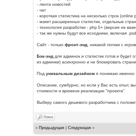
- лента новостей
- чат
- короткая статистика на несколько строк (online p
- макет расширенных статистик, отдельные странич
- технология разработки - php 5+ (версия не важ
- так же нужны будут все исходники, включая .ps
Сайт - только
фронт-энд
, никакой логики с игр
Бэк-энд
для админок и статистик готов и будет о
из админки) асинхронно и не блокировать страни
Под
уникальным дизайном
я понимаю именно 
Описание, сумбурно, но если у Вас есть опыт, в
стоимости и времени реализации "проекта".
Выберу самого дешевого разработчика с полож
Поиск
«
Предыдущая
|
Следующая
»