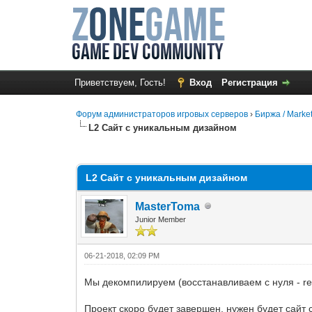
Приветствуем, Гость!
Вход
Регистрация
Форум администраторов игровых серверов
›
Биржа / Marke
L2 Сайт с уникальным дизайном
0 Голос(ов) - 0 в среднем
1
2
3
4
5
L2 Сайт с уникальным дизайном
MasterToma
Junior Member
06-21-2018, 02:09 PM
Мы декомпилируем (восстанавливаем с нуля - rev
Проект скоро будет завершен, нужен будет сайт 