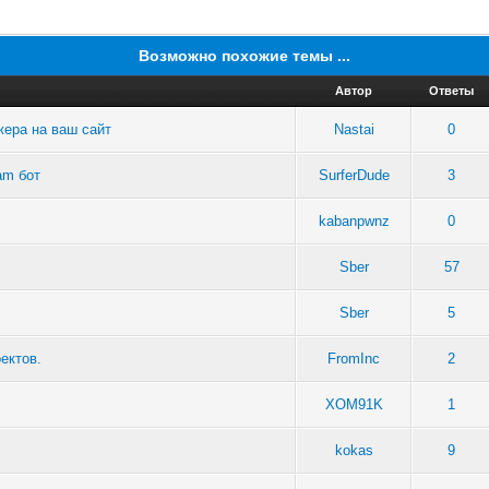
Возможно похожие темы ...
Автор
Ответы
ера на ваш сайт
Nastai
0
am бот
SurferDude
3
kabanpwnz
0
Sber
57
Sber
5
ектов.
FromInc
2
XOM91K
1
kokas
9