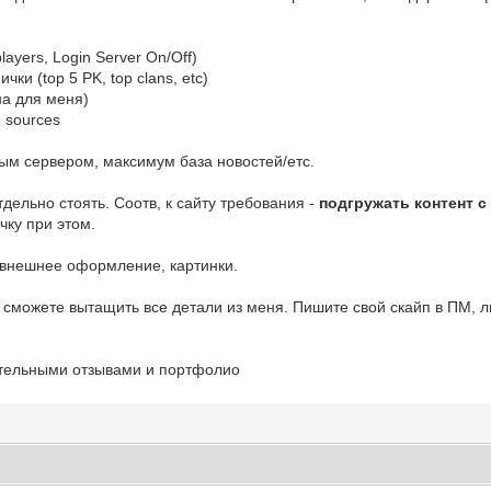
layers, Login Server On/Off)
ки (top 5 PK, top clans, etc)
на для меня)
d sources
овым сервером, максимум база новостей/етс.
тдельно стоять. Соотв, к сайту требования -
подгружать контент с
чку при этом.
внешнее оформление, картинки.
ы сможете вытащить все детали из меня. Пишите свой скайп в ПМ, л
ительными отзывами и портфолио