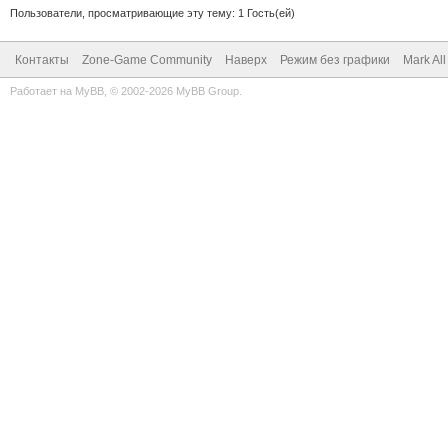
Пользователи, просматривающие эту тему: 1 Гость(ей)
Контакты
Zone-Game Community
Наверх
Режим без графики
Mark Al
Работает на
MyBB
, © 2002-2026
MyBB Group
.