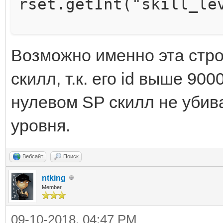
rset.getInt("skill_le
if(id > 9
Возможно именно эта стро
continue; //
скилл, т.к. его id выше 90
base stats
нулевом SP скилл не убива
уровня.
Вебсайт
Поиск
ntking
Member
09-10-2018, 04:47 PM