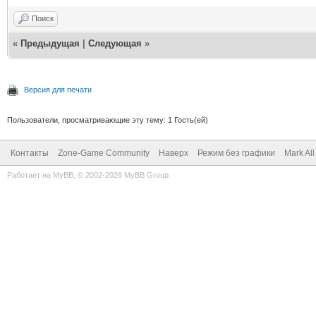
Поиск
«
Предыдущая
|
Следующая
»
Версия для печати
Пользователи, просматривающие эту тему: 1 Гость(ей)
Контакты
Zone-Game Community
Наверх
Режим без графики
Mark Al
Работает на
MyBB
, © 2002-2026
MyBB Group
.