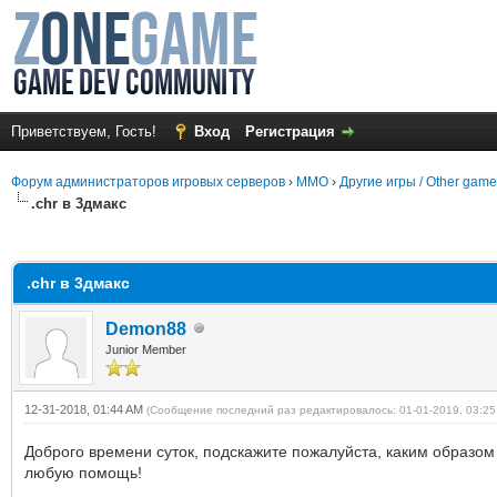
Приветствуем, Гость!
Вход
Регистрация
Форум администраторов игровых серверов
›
MMO
›
Другие игры / Other gam
.chr в 3дмакс
среднем
.chr в 3дмакс
Demon88
Junior Member
12-31-2018, 01:44 AM
(Сообщение последний раз редактировалось: 01-01-2019, 03:2
Доброго времени суток, подскажите пожалуйста, каким образом 
любую помощь!