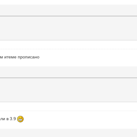
мом итеме прописано
ыли в 3.9