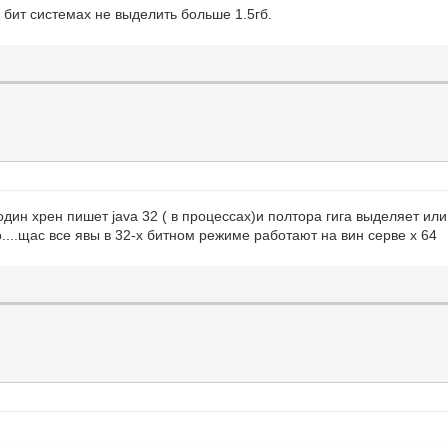
2 бит системах не выделить больше 1.5гб.
дин хрен пишет java 32 ( в процессах)и полтора гига выделяет или 
...щас все явы в 32-х битном режиме работают на вин серве x 64