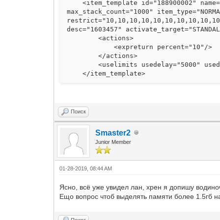
<item_template id="188900002" name="L
max_stack_count="1000" item_type="NORM
restrict="10,10,10,10,10,10,10,10,10,1
desc="1603457" activate_target="STANDA
<actions>
<expreturn percent="10"/>
</actions>
<uselimits usedelay="5000" usedel
</item_template>
Поиск
Smaster2
Junior Member
01-28-2019, 08:44 AM
Ясно, всё уже увидел лан, хрен я допишу водиноч
Ещо вопрос чтоб выделять памяти более 1.5гб н
Поиск