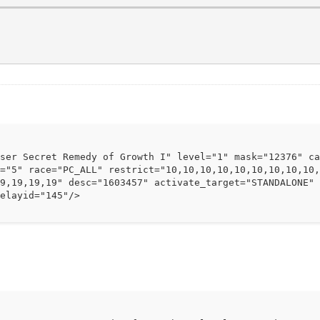
sser Secret Remedy of Growth I" level="1" mask="12376" c
e="5" race="PC_ALL" restrict="10,10,10,10,10,10,10,10,10
19,19,19,19" desc="1603457" activate_target="STANDALONE"
ayid="145"/>