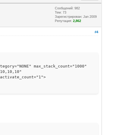
Сообщений: 982
Тем: 73
Зарегистрирован: Jan 2009
Репутация:
2,862
#4
ategory="NONE" max_stack_count="1000"
,10,10,10"
 activate_count="1">