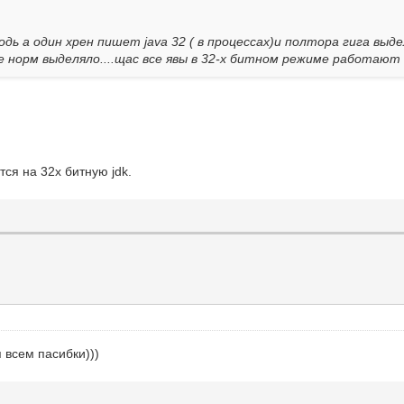
дь а один хрен пишет java 32 ( в процессах)и полтора гига выде
ше норм выделяло....щас все явы в 32-х битном режиме работают 
я на 32х битную jdk.
 всем пасибки)))