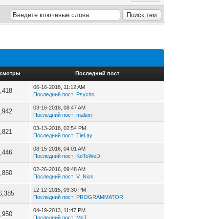
смотры
Последний пост
06-16-2018, 11:12 AM
,418
Последний пост
:
Psycho
03-16-2018, 08:47 AM
,942
Последний пост
:
malum
03-13-2018, 02:54 PM
,821
Последний пост
:
TieLay
08-15-2016, 04:01 AM
,446
Последний пост
:
KoToWeD
02-26-2016, 09:48 AM
,850
Последний пост
:
V_Nick
12-12-2015, 09:30 PM
6,385
Последний пост
:
PROGRAMMATOR
04-19-2013, 11:47 PM
,950
Последний пост
:
MaT