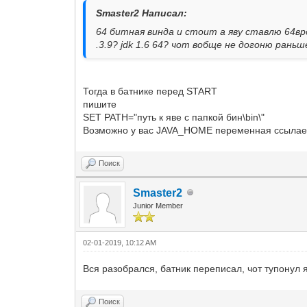
Smaster2 Написал:
64 битная винда и стоит а яву ставлю 64вро
.3.9? jdk 1.6 64? чот вобще не догоню рань
Тогда в батнике перед START
пишите
SET PATH="путь к яве с папкой бин\bin\"
Возможно у вас JAVA_HOME переменная ссылаетс
Поиск
Smaster2
Junior Member
02-01-2019, 10:12 AM
Вся разобрался, батник переписал, чот тупонул я
Поиск