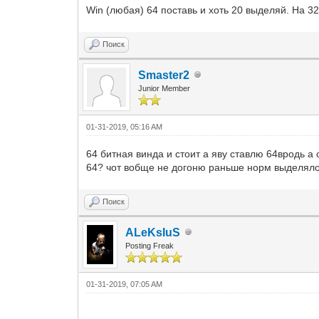
Win (любая) 64 поставь и хоть 20 выделяй. На 3
Поиск
Smaster2
Junior Member
01-31-2019, 05:16 AM
64 битная винда и стоит а яву ставлю 64вродь а о
64? чот вобще не догоню раньше норм выделяло.
Поиск
ALeKsIuS
Posting Freak
01-31-2019, 07:05 AM