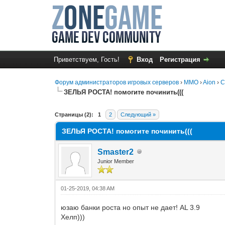
Приветствуем, Гость!
Вход
Регистрация
Форум администраторов игровых серверов
›
MMO
›
Aion
›
С
ЗЕЛЬЯ РОСТА! помогите починить(((
1 Голос(ов) - 5 в среднем
1
2
3
4
5
Страницы (2):
1
2
Следующий »
ЗЕЛЬЯ РОСТА! помогите починить(((
Smaster2
Junior Member
01-25-2019, 04:38 AM
юзаю банки роста но опыт не дает! AL 3.9
Хелп)))