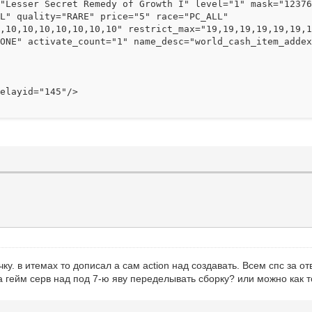
esser Secret Remedy of Growth I" level="1" mask="12376
AL" quality="RARE" price="5" race="PC_ALL"
0,10,10,10,10,10,10,10" restrict_max="19,19,19,19,19,19,
LONE" activate_count="1" name_desc="world_cash_item_adde
ayid="145"/>
ку. в итемах то дописал а сам action над создавать. Всем спс за от
а гейм серв над под 7-ю яву переделывать сборку? или можно как 