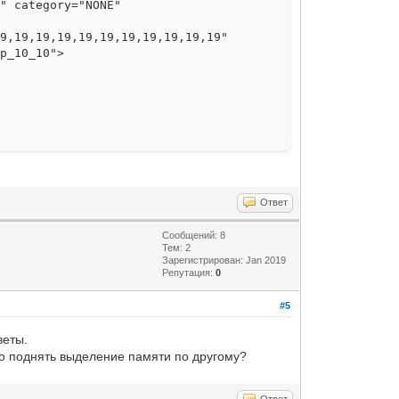
" category="NONE"
19,19,19,19,19,19,19,19,19,19,19"
xp_10_10">
Ответ
Сообщений: 8
Тем: 2
Зарегистрирован: Jan 2019
Репутация:
0
#5
веты.
то поднять выделение памяти по другому?
Ответ