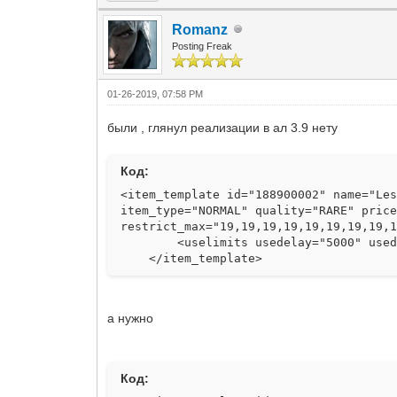
Romanz
Posting Freak
01-26-2019, 07:58 PM
были , глянул реализации в ал 3.9 нету
Код:
<item_template id="188900002" name="Le
item_type="NORMAL" quality="RARE" pric
restrict_max="19,19,19,19,19,19,19,19,
<uselimits usedelay="5000" usedel
</item_template>
а нужно
Код: