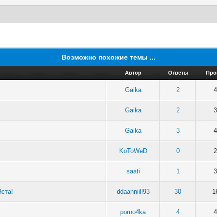
Возможно похожие темы ...
Автор
Ответы
Про
Gaika
2
4
Gaika
2
3
Gaika
3
4
KoToWeD
0
2
saati
1
3
йста!
ddaanniill93
30
1
porno4ka
4
4