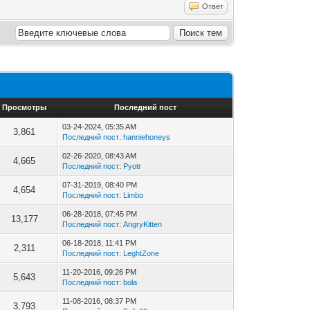
Ответ
Просмотры
Последний пост
03-24-2024, 05:35 AM
3,861
Последний пост
:
hanniehoneys
02-26-2020, 08:43 AM
4,665
Последний пост
:
Pyotr
07-31-2019, 08:40 PM
4,654
Последний пост
:
Limbo
06-28-2018, 07:45 PM
13,177
Последний пост
:
AngryKitten
06-18-2018, 11:41 PM
2,311
Последний пост
:
LeghtZone
11-20-2016, 09:26 PM
5,643
Последний пост
:
bola
11-08-2016, 08:37 PM
3,793