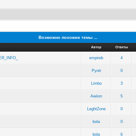
Возможно похожие темы ...
Автор
Ответы
ER_INFO_
empireb
4
Pyotr
0
Limbo
3
Awiion
5
LeghtZone
0
bola
0
bola
6