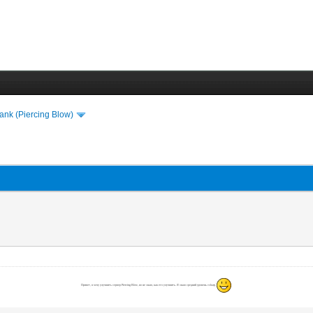
lank (Piercing Blow)
Привет, я хочу улучшить сервер Piercing Blow, но не знаю, как его улучшить. Я знаю средний уровень csharp.