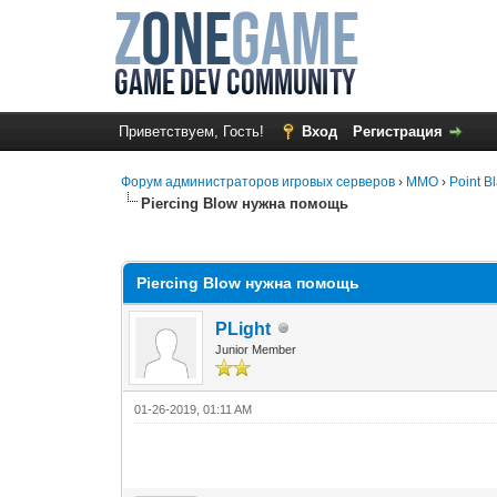
Приветствуем, Гость!
Вход
Регистрация
Форум администраторов игровых серверов
›
MMO
›
Point B
Piercing Blow нужна помощь
0 Голос(ов) - 0 в среднем
1
2
3
4
5
Piercing Blow нужна помощь
PLight
Junior Member
01-26-2019, 01:11 AM