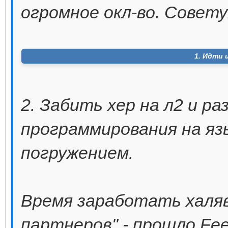
огромное окл-во. Совету
1. Идти 
2. Забить хер на л2 и р
программирования на язы
погружением.
Время заработать халяв
партнеров" - прошло.Fe