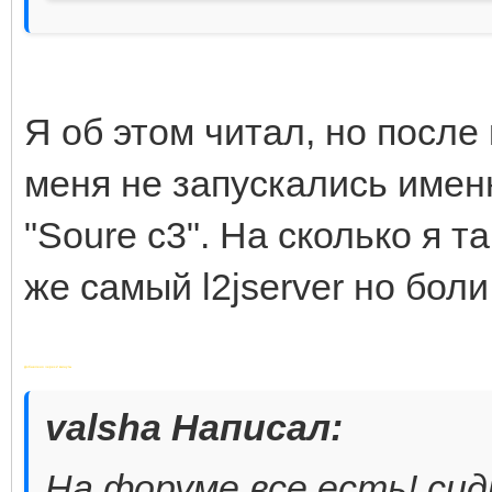
Я об этом читал, но после
меня не запускались имен
"Soure c3". На сколько я та
же самый l2jserver но бол
Добавлено через 2 минуты
valsha Написал:
На форуме все есть! си