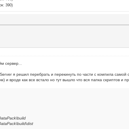
ок: 390)
 value="net.sf.l2j.Server"/>
lue=". bsf.jar bsh-2.0.jar c3p0-0.9.0.jar jython.
>
}">
/>
in}">
cfg"/>
g"/>
.jar"/>
м сервер...
e}">
">
jServer я решил перебрать и перекинуть по части с компила самой
.jar"/>
/>
) и вроде как все встало но тут вышло что вся папка скриптов и пр
g"/>
}">
">
.jar"/>
r-java-3.1.10-bin.jar"/>
DataPack\build
xecutable binary">
r"/>
DataPack\build\dist
.jar"/>