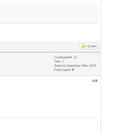
Ответ
Сообщений: 12
Тем: 1
Зарегистрирован: Mar 2019
Репутация:
0
#18
eBSD" >
.l2j.Server"/>