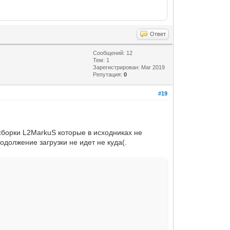
jar mysql-connector-java-3.1.10-
Ответ
Сообщений: 12
Тем: 1
Зарегистрирован: Mar 2019
Репутация:
0
#19
 сборки L2MarkuS которые в исходниках не
одолжение загрузки не идет не куда(.