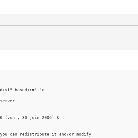
"dist" basedir=".">
erver.
(ven., 30 juin 2006) $
 can redistribute it and/or modify