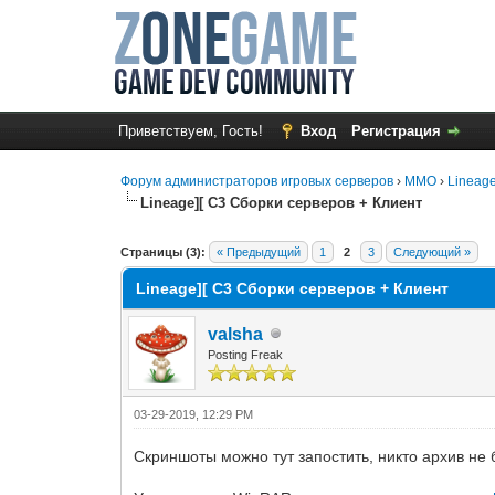
Приветствуем, Гость!
Вход
Регистрация
Форум администраторов игровых серверов
›
MMO
›
Lineage
Lineage][ C3 Сборки серверов + Клиент
1 Голос(ов) - 1 в среднем
1
2
3
4
5
Страницы (3):
« Предыдущий
1
2
3
Следующий »
Lineage][ C3 Сборки серверов + Клиент
valsha
Posting Freak
03-29-2019, 12:29 PM
Скриншоты можно тут запостить, никто архив не б