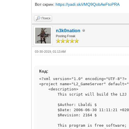
Вот скрин:
https://yadi.sk/i/MQ9QobAeFtoPRA
Поиск
n3k0nation
Posting Freak
03-30-2019, 01:13 AM
Код:
<?xml version="1.0" encoding="UTF-8"?>
<project name="L2_GameServer" default=
<description>
This script will build the L2J s
$Author: Lbaldi $
$Date: 2006-06-30 11:11:21 +0200 
$Revision: 2164 $
This program is free software; you