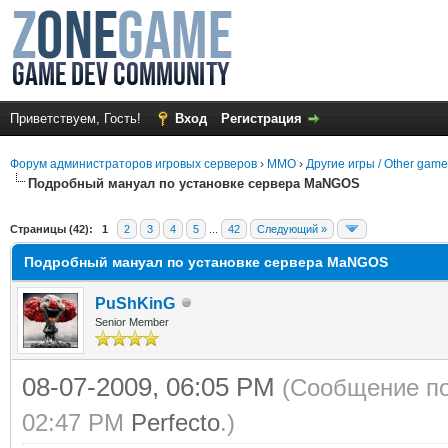
Приветствуем, Гость!
Вход
Регистрация
Форум администраторов игровых серверов
›
MMO
›
Другие игры / Other gam
Подробный мануал по установке сервера MaNGOS
в среднем
Страницы (42):
1
2
3
4
5
...
42
Следующий »
Подробный мануал по установке сервера MaNGOS
PuShKinG
Senior Member
08-07-2009, 06:05 PM
(Сообщение по
02:47 PM
Perfecto
.)