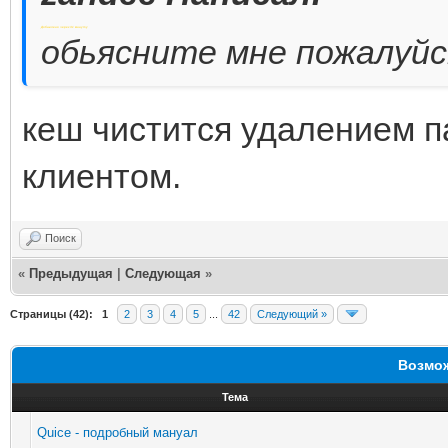
Добавлено через 31 минуту
обьясните мне пожалуй
кеш чистится удалением п
клиентом.
Поиск
«
Предыдущая
|
Следующая
»
Страницы (42):
1
2
3
4
5
...
42
Следующий »
Возмож
Тема
Quice - подробный мануал