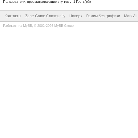
Пользователи, просматривающие эту тему: 1 Гость(ей)
Контакты
Zone-Game Community
Наверх
Режим без графики
Mark Al
Работает на
MyBB
, © 2002-2026
MyBB Group
.