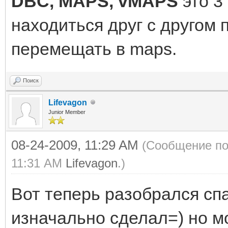
DBC, MAPS, vMAPS
это 3
находиться друг с другом
перемещать в maps.
Поиск
Lifevagon
Junior Member
08-24-2009, 11:29 AM
(Сообщение по
11:31 AM
Lifevagon
.)
Вот теперь разобрался сп
изначально сделал=) но м