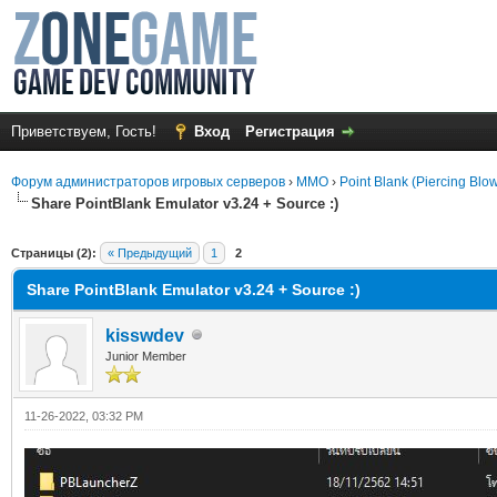
Приветствуем, Гость!
Вход
Регистрация
Форум администраторов игровых серверов
›
MMO
›
Point Blank (Piercing Blo
Share PointBlank Emulator v3.24 + Source :)
среднем
Страницы (2):
« Предыдущий
1
2
Share PointBlank Emulator v3.24 + Source :)
kisswdev
Junior Member
11-26-2022, 03:32 PM