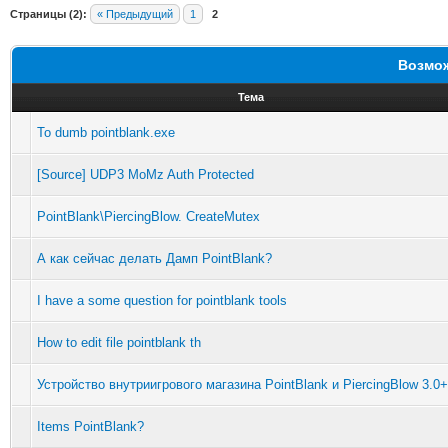
Страницы (2):
« Предыдущий
1
2
Возмож
Тема
To dumb pointblank.exe
[Source] UDP3 MoMz Auth Protected
PointBlank\PiercingBlow. CreateMutex
А как сейчас делать Дамп PointBlank?
I have a some question for pointblank tools
How to edit file pointblank th
Устройство внутриигрового магазина PointBlank и PiercingBlow 3.0+
Items PointBlank?