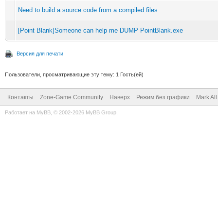
Need to build a source code from a compiled files
[Point Blank]Someone can help me DUMP PointBlank.exe
Версия для печати
Пользователи, просматривающие эту тему: 1 Гость(ей)
Контакты
Zone-Game Community
Наверх
Режим без графики
Mark Al
Работает на
MyBB
, © 2002-2026
MyBB Group
.