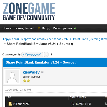
Приветствуем, Гость!
Вход
Регистрация
Форум администраторов игровых серверов
›
MMO
›
Point Blank (Piercing Blo
Share PointBlank Emulator v3.24 + Source :)
среднем
Страницы (2):
« Предыдущий
1
2
Share PointBlank Emulator v3.24 + Source :)
kisswdev
Junior Member
11-26-2022, 03:32 PM