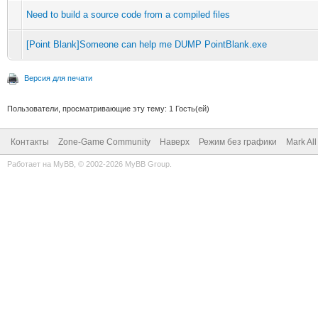
Need to build a source code from a compiled files
[Point Blank]Someone can help me DUMP PointBlank.exe
Версия для печати
Пользователи, просматривающие эту тему: 1 Гость(ей)
Контакты
Zone-Game Community
Наверх
Режим без графики
Mark Al
Работает на
MyBB
, © 2002-2026
MyBB Group
.