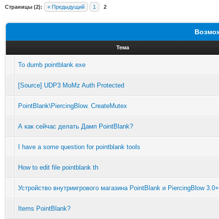
Страницы (2):
« Предыдущий
1
2
Возмож
Тема
To dumb pointblank.exe
[Source] UDP3 MoMz Auth Protected
PointBlank\PiercingBlow. CreateMutex
А как сейчас делать Дамп PointBlank?
I have a some question for pointblank tools
How to edit file pointblank th
Устройство внутриигрового магазина PointBlank и PiercingBlow 3.0+
Items PointBlank?