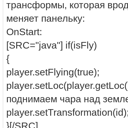
трансформы, которая вроде
меняет панельку:
OnStart:
[SRC="java"] if(isFly)
{
player.setFlying(true);
player.setLoc(player.getLoc
поднимаем чара над земл
player.setTransformation(id)
}[/SRC]