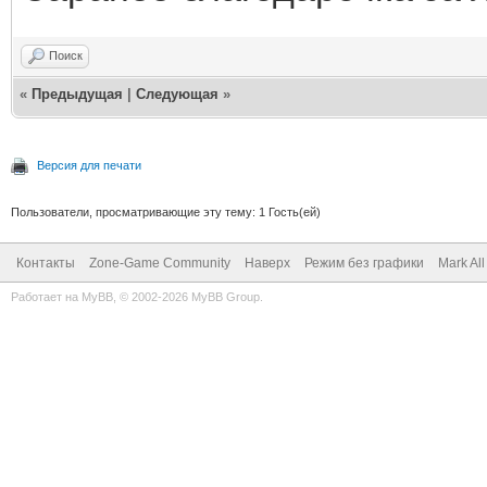
Поиск
«
Предыдущая
|
Следующая
»
Версия для печати
Пользователи, просматривающие эту тему: 1 Гость(ей)
Контакты
Zone-Game Community
Наверх
Режим без графики
Mark Al
Работает на
MyBB
, © 2002-2026
MyBB Group
.