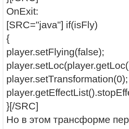
OnExit:
[SRC="java"] if(isFly)
{
player.setFlying(false);
player.setLoc(player.getLoc(
player.setTransformation(0);
player.getEffectList().stopEf
}[/SRC]
Но в этом трансформе пер