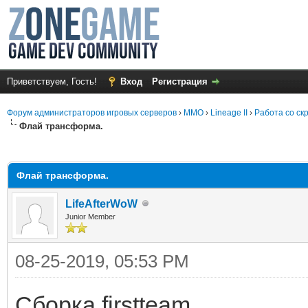
Приветствуем, Гость!
Вход
Регистрация
Форум администраторов игровых серверов
›
MMO
›
Lineage II
›
Работа со ск
Флай трансформа.
среднем
Флай трансформа.
LifeAfterWoW
Junior Member
08-25-2019, 05:53 PM
Сборка firstteam