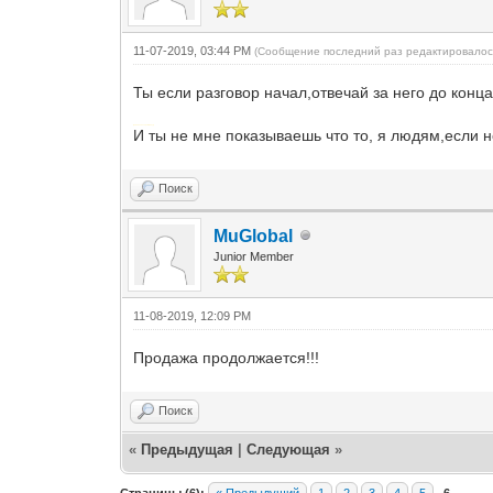
11-07-2019, 03:44 PM
(Сообщение последний раз редактировалось
Ты если разговор начал,отвечай за него до конца,
Добавлено через 1 минуту
И ты не мне показываешь что то, я людям,если н
Поиск
MuGlobal
Junior Member
11-08-2019, 12:09 PM
Продажа продолжается!!!
Поиск
«
Предыдущая
|
Следующая
»
Страницы (6):
« Предыдущий
1
2
3
4
5
6