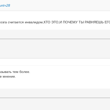
ount=28
ту мозга считается инвалидом,КТО ЭТО,И ПОЧЕМУ ТЫ РАВНЯЕШЬ Е
азывать тем более.
ое мнение.