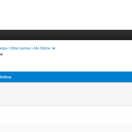
игры / Other games
›
Mu Online
ne
nline