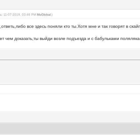
: 11-07-2019, 03:46 PM
MuGlobal
.)
ответь,либо все здесь поняли кто ты.Хотя мне и так говорят в скайп
ет чем доказать,ты выйди возле подъезда и с бабульками поляляка