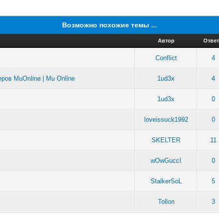
Возможно похожие темы ...
Автор
Отве
Conflict
4
ров MuOnline | Mu Online
1ud3x
4
1ud3x
0
loveissuck1992
0
SKELTER
11
wOwGuccI
0
StalkerSoL
5
Tollon
3