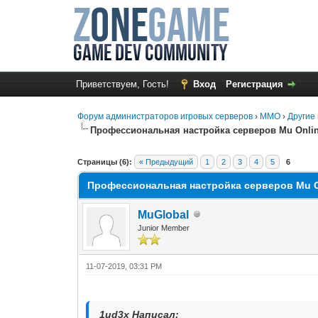
Приветствуем, Гость!
Вход
Регистрация
Форум администраторов игровых серверов
›
MMO
›
Другие 
Профессиональная настройка серверов Mu Onli
0 Голос(ов) - 0 в среднем
1
2
3
4
5
Страницы (6):
« Предыдущий
1
2
3
4
5
6
Профессиональная настройка серверов Mu O
MuGlobal
Junior Member
11-07-2019, 03:31 PM
1ud3x Написал: