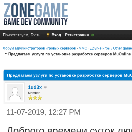
Приветствуем, Гость!
Вход
Регистрация
Форум администраторов игровых серверов
›
MMO
›
Другие игры / Other gam
Предлагаем услуги по установке разработке серверов MuOnline 
среднем
Предлагаем услуги по установке разработке серверов MuOn
1ud3x
Member
11-07-2019, 12:27 PM
Доброго времени суток лю