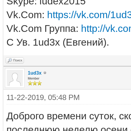
Skype: iudex2015
Vk.Com:
https://vk.com/1ud
Vk.Com Группа:
http://vk.c
С Ув. 1ud3x (Евгений).
Поиск
1ud3x
Member
11-22-2019, 05:48 PM
Доброго времени суток, ск
последнюю неделю осени с