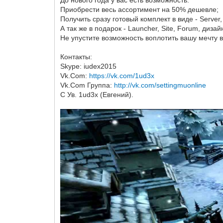
Приобрести весь ассортимент на 50% дешевле;
Получить сразу готовый комплект в виде - Server, C
А так же в подарок - Launcher, Site, Forum, диз
Не упустите возможность воплотить вашу мечту в
Контакты:
Skype: iudex2015
Vk.Com:
https://vk.com/1ud3x
Vk.Com Группа:
http://vk.com/settingmuonline
С Ув. 1ud3x (Евгений).