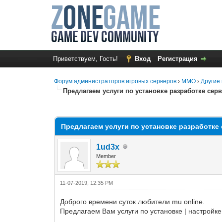
Приветствуем, Гость!
Вход
Регистрация
Форум администраторов игровых серверов
›
MMO
›
Другие 
Предлагаем услуги по установке разработке серв
0 Голос(ов) - 0 в среднем
1
2
3
4
5
Предлагаем услуги по установке разработке 
1ud3x
Member
11-07-2019, 12:35 PM
Доброго времени суток любители mu online.
Предлагаем Вам услуги по установке | настройке