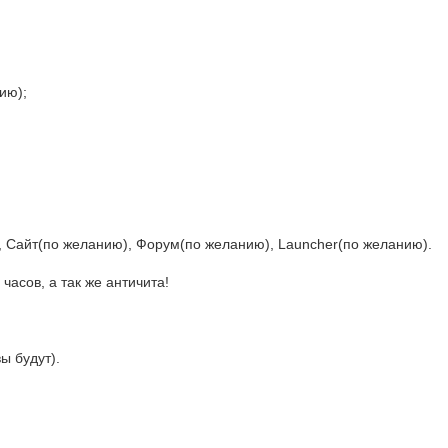
нию);
лов), Сайт(по желанию), Форум(по желанию), Launcher(по желанию).
асов, а так же античита!
ы будут).