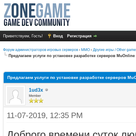
Приветствуем, Гость!
Вход
Регистрация
Форум администраторов игровых серверов
›
MMO
›
Другие игры / Other gam
Предлагаем услуги по установке разработке серверов MuOnline 
среднем
Предлагаем услуги по установке разработке серверов MuOn
1ud3x
Member
11-07-2019, 12:35 PM
Доброго времени суток лю