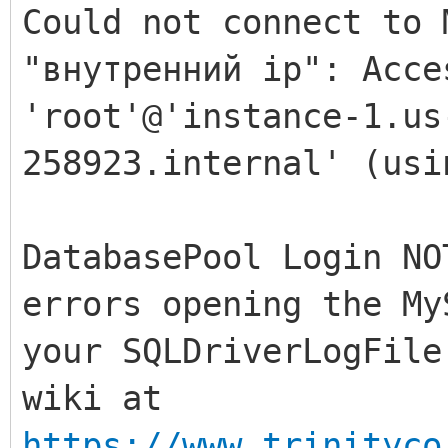
Could not connect to 
"внутренний ip": Acce
'root'@'instance-1.us
258923.internal' (usi
DatabasePool Login NO
errors opening the My
your SQLDriverLogFile
wiki at
https://www.trinityco