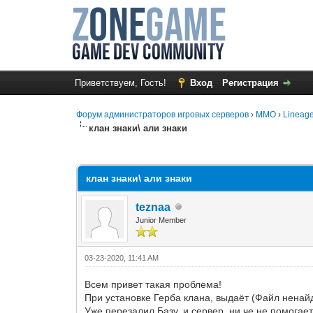
Приветствуем, Гость!
Вход
Регистрация
Форум администраторов игровых серверов
›
MMO
›
Lineage
клан знаки\ али знаки
1 Голос(ов) - 1 в среднем
1
2
3
4
5
клан знаки\ али знаки
teznaa
Junior Member
03-23-2020, 11:41 AM
Всем привет такая проблема!
При установке Герба клана, выдаёт (Файл ненай
Уже перезалил Базу, и сервер, ни че не помогает