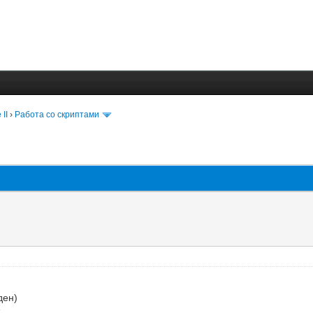
 II
›
Работа со скриптами
ден)
.