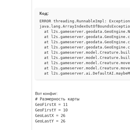
Код:
ERROR threading.RunnableImpl: Exceptio
java.lang.ArrayIndexOutOfBoundsExcepti
at l2s.gameserver.geodata.GeoEngine.N
at l2s.gameserver.geodata.GeoEngine.c
at l2s.gameserver.geodata.GeoEngine.c
at l2s.gameserver.geodata.GeoEngine.c
at l2s.gameserver.model.Creature.buil
at l2s.gameserver.model.Creature.buil
at l2s.gameserver.model.Creature.move
at l2s.gameserver.model.Creature.move
at l2s.gameserver.ai.DefaultAI.maybeM
at l2s.gameserver.ai.DefaultAI.random
at l2s.gameserver.ai.DefaultAI.thinkA
at l2s.gameserver.ai.Fighter.thinkAct
Вот конфиг:
at l2s.gameserver.ai.DefaultAI.onEvtT
# Размерность карты
at l2s.gameserver.ai.DefaultAI.onInte
GeoFirstX = 11
at l2s.gameserver.ai.AbstractAI.setIn
GeoFirstY = 10
at l2s.gameserver.ai.AbstractAI.setIn
at l2s.gameserver.ai.DefaultAI.onEvtS
GeoLastX = 26
at l2s.gameserver.ai.AbstractAI.notif
GeoLastY = 26
at l2s.gameserver.ai.AbstractAI.notif