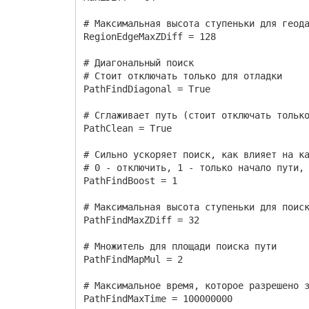
# Максимальная высота ступеньки для геод
RegionEdgeMaxZDiff = 128
# Диагональный поиск
# Стоит отключать только для отладки
PathFindDiagonal = True
# Сглаживает путь (стоит отключать тольк
PathClean = True
# Сильно ускоряет поиск, как влияет на к
# 0 - отключить, 1 - только начало пути,
PathFindBoost = 1
# Максимальная высота ступеньки для поис
PathFindMaxZDiff = 32
# Множитель для площади поиска пути
PathFindMapMul = 2
# Максимальное время, которое разрешено 
PathFindMaxTime = 100000000