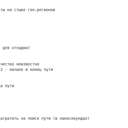
аты на стыке гео-регионов
о для отладки)
ачество неизвестно
 2 - начало и конец пути
ка пути
затратить на поиск пути (в наносекундах)