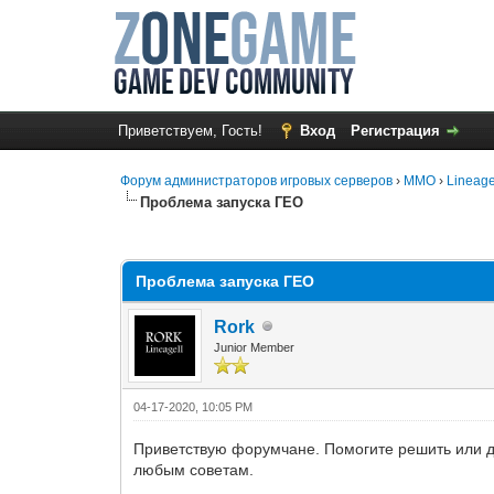
Приветствуем, Гость!
Вход
Регистрация
Форум администраторов игровых серверов
›
MMO
›
Lineage
Проблема запуска ГЕО
0 Голос(ов) - 0 в среднем
1
2
3
4
5
Проблема запуска ГЕО
Rork
Junior Member
04-17-2020, 10:05 PM
Приветствую форумчане. Помогите решить или да
любым советам.