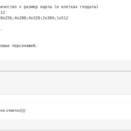
личество x размер карты (в клетках геодаты)
512
;8x256;4x288;4x320;2x384;1x512
C.
ровых персонажей.
не ответил)))