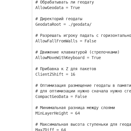
at l2s.gameserver.model.GameObjectTask
# Обрабатывать ли геодату
at l2s.commons.threading.RunnableImpl
AllowGeodata = True
at java.util.concurrent.ThreadPoolExe
at java.util.concurrent.ThreadPoolExe
# Директорий геодаты
at java.lang.Thread.run(Unknown Sourc
GeodataRoot = ./geodata/
at l2s.commons.threading.PriorityThrea
[17.04.20 17:11:04:166] ERROR geodata.
# Разрешать игроку падать с горизонтальн
AllowFallFromWalls = False
# Движение клавиатурой (стрелочками)
AllowMoveWithKeyboard = True
# Прибавка к Z для пакетов
ClientZShift = 16
# Оптимизация размещение геодаты в памят
# для оптимизации нужно сначала нужно сг
CompactGeoData = False
# Минимальная разница между слоями
MinLayerHeight = 64
# Максимальная высота ступеньки для геод
MaxZDiff = 64