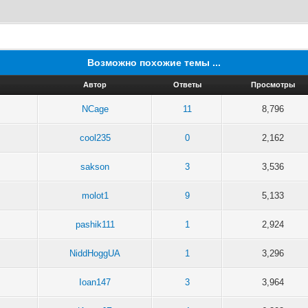
Возможно похожие темы ...
Автор
Ответы
Просмотры
NCage
11
8,796
cool235
0
2,162
sakson
3
3,536
molot1
9
5,133
pashik111
1
2,924
NiddHoggUA
1
3,296
Ioan147
3
3,964