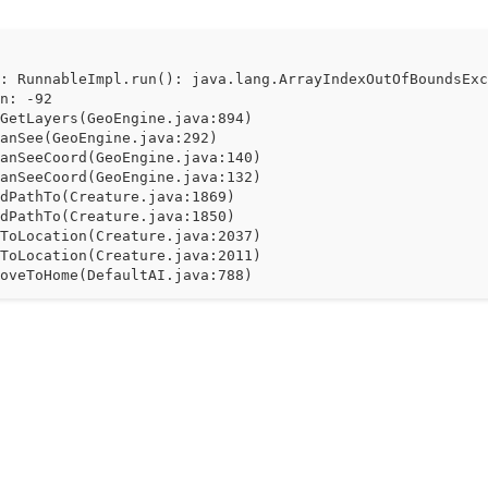
n: RunnableImpl.run(): java.lang.ArrayIndexOutOfBoundsEx
on: -92
GetLayers(GeoEngine.java:894)
anSee(GeoEngine.java:292)
anSeeCoord(GeoEngine.java:140)
anSeeCoord(GeoEngine.java:132)
dPathTo(Creature.java:1869)
dPathTo(Creature.java:1850)
ToLocation(Creature.java:2037)
ToLocation(Creature.java:2011)
oveToHome(DefaultAI.java:788)
Walk(DefaultAI.java:285)
ctive(DefaultAI.java:330)
ive(Fighter.java:13)
hink(DefaultAI.java:632)
ntionActive(DefaultAI.java:353)
tention(AbstractAI.java:65)
tention(AbstractAI.java:40)
pawn(DefaultAI.java:427)
yEvent(AbstractAI.java:179)
yEvent(AbstractAI.java:112)