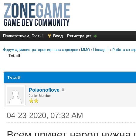
Приветствуем, Гость!
Вход
Регистрация
Форум администраторов игровых серверов
›
MMO
›
Lineage II
›
Работа со ск
Tvt.ctf
среднем
Tvt.ctf
Poisonoflove
Junior Member
04-23-2020, 07:32 AM
Всем привет народ нужна 