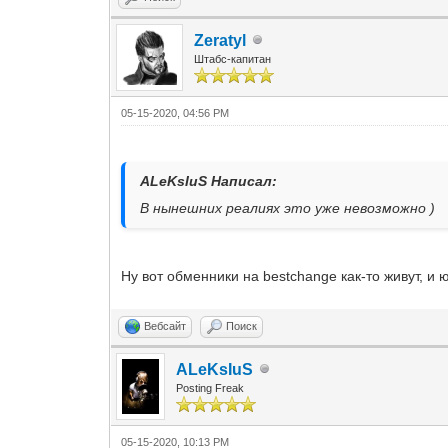
Zeratyl
Штабс-капитан
05-15-2020, 04:56 PM
ALeKsIuS Написал:
В нынешних реалиях это уже невозможно )
Ну вот обменники на bestchange как-то живут, и
Вебсайт
Поиск
ALeKsIuS
Posting Freak
05-15-2020, 10:13 PM