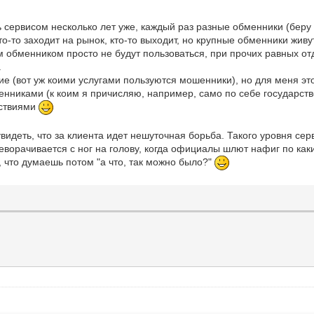
 сервисом несколько лет уже, каждый раз разные обменники (беру т
то-то заходит на рынок, кто-то выходит, но крупные обменники живут
им обменником просто не будут пользоваться, при прочих равных о
.
ие (вот уж коими услугами пользуются мошенники), но для меня эт
иками (к коим я причисляю, например, само по себе государство,
йствиями
 увидеть, что за клиента идет нешуточная борьба. Такого уровня се
переворачивается с ног на голову, когда официалы шлют нафиг по 
, что думаешь потом "а что, так можно было?"