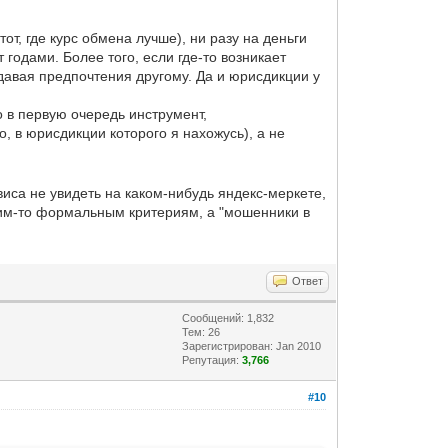
от, где курс обмена лучше), ни разу на деньги
 годами. Более того, если где-то возникает
тдавая предпочтения другому. Да и юрисдикции у
о в первую очередь инструмент,
 в юрисдикции которого я нахожусь), а не
рвиса не увидеть на каком-нибудь яндекс-меркете,
каким-то формальным критериям, а "мошенники в
Ответ
Сообщений: 1,832
Тем: 26
Зарегистрирован: Jan 2010
Репутация:
3,766
#10