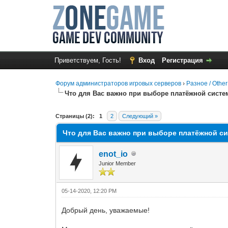
Приветствуем, Гость!
Вход
Регистрация
Форум администраторов игровых серверов
›
Разное / Other
Что для Вас важно при выборе платёжной сист
0 Голос(ов) - 0 в среднем
1
2
3
4
5
Страницы (2):
1
2
Следующий »
Что для Вас важно при выборе платёжной с
enot_io
Junior Member
05-14-2020, 12:20 PM
Добрый день, уважаемые!