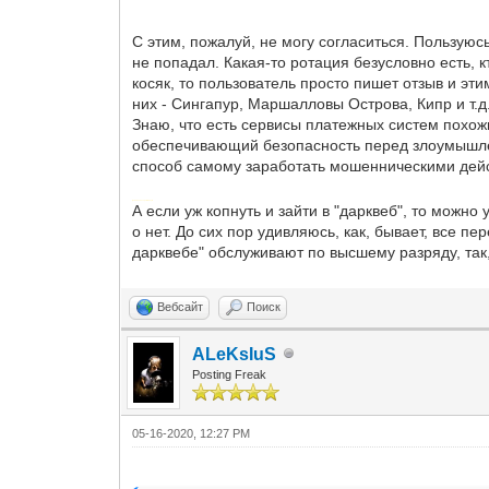
С этим, пожалуй, не могу согласиться. Пользуюсь
не попадал. Какая-то ротация безусловно есть, к
косяк, то пользователь просто пишет отзыв и эт
них - Сингапур, Маршалловы Острова, Кипр и т.д
Знаю, что есть сервисы платежных систем похож
обеспечивающий безопасность перед злоумышленн
способ самому заработать мошенническими де
Добавлено через 3 минуты
А если уж копнуть и зайти в "дарквеб", то можно
о нет. До сих пор удивляюсь, как, бывает, все 
дарквебе" обслуживают по высшему разряду, так
Вебсайт
Поиск
ALeKsIuS
Posting Freak
05-16-2020, 12:27 PM