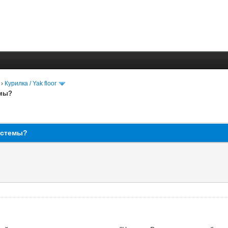
›
Курилка / Yak floor
емы?
истемы?