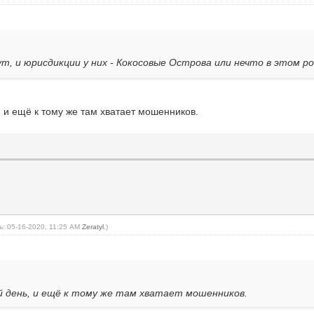
ут, и юрисдикции у них - Кокосовые Острова или нечто в этом р
 и ещё к тому же там хватает мошенников.
: 05-16-2020, 11:25 AM
Zeratyl
.)
 день, и ещё к тому же там хватает мошенников.