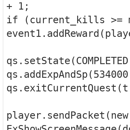
+ 1;
if (current_kills >= 
event1.addReward(play
qs.setState(COMPLETED
qs.addExpAndSp(534000
qs.exitCurrentQuest(t
player.sendPacket(new
ExShowScreenMessage(d