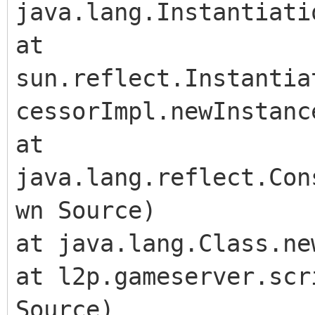
java.lang.Instantiati
at
sun.reflect.Instantia
cessorImpl.newInstanc
at
java.lang.reflect.Con
wn Source)
at java.lang.Class.ne
at l2p.gameserver.scr
Source)