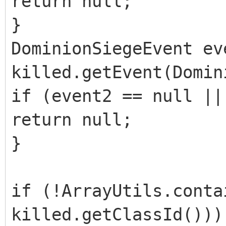
return null;
}
DominionSiegeEvent ev
killed.getEvent(Domin
if (event2 == null ||
return null;
}
if (!ArrayUtils.conta
killed.getClassId()))