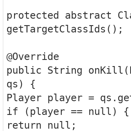
protected abstract Cl
getTargetClassIds();
@Override
public String onKill(
qs) {
Player player = qs.ge
if (player == null) {
return null;