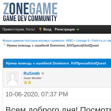
Приветствуем, Гость!
Вход
Регистрация
Форум администраторов игровых серверов
›
MMO
›
Lineage II
›
Работа со ск
Нужна помощь с ошибкой Dominion_KillSpecialUnitQuest
среднем
Нужна помощь с ошибкой Dominion_KillSpecialUnitQuest
RuSmith
Junior Member
10-06-2020, 07:37 PM
Всем доброго дня! Посмотр