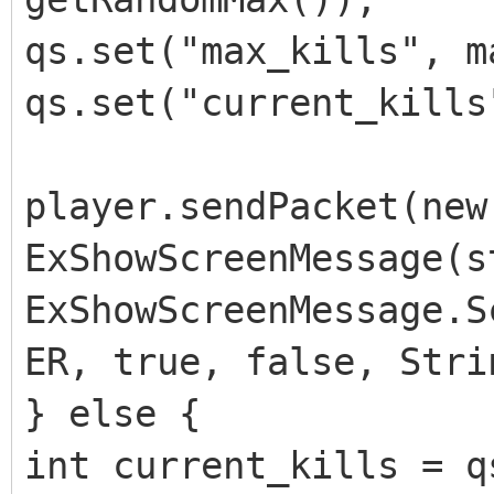
qs.set("max_kills", m
qs.set("current_kills
player.sendPacket(new
ExShowScreenMessage(s
ExShowScreenMessage.S
ER, true, false, Stri
} else {
int current_kills = q