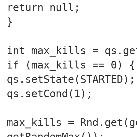
return null;
}
int max_kills = qs.ge
if (max_kills == 0) {
qs.setState(STARTED);
qs.setCond(1);
max_kills = Rnd.get(g
getRandomMax());