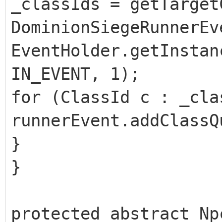
_classIds = getTarget
DominionSiegeRunnerEv
EventHolder.getInstan
IN_EVENT, 1);
for (ClassId c : _cla
runnerEvent.addClassQ
}
}
protected abstract Np