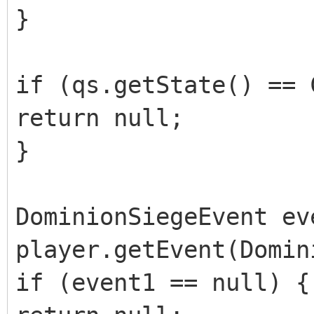
}
if (qs.getState() == 
return null;
}
DominionSiegeEvent ev
player.getEvent(Domin
if (event1 == null) {