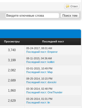
Ответ
Просмотры
Последний пост
05-24-2017, 08:01 AM
3,740
Последний пост
:
Emperor
08-11-2015, 04:36 AM
3,199
Последний пост
:
kolibri
03-01-2015, 10:49 PM
2,082
Последний пост
:
Map
08-25-2014, 10:15 PM
2,689
Последний пост
:
dorocki
03-30-2014, 02:48 PM
1,860
Последний пост
:
OneThunder
03-26-2014, 01:01 PM
2,629
Последний пост
:
lin