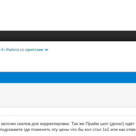
 II
›
Работа со скриптами
аточки скилов для корректировки. Так же Прайм шоп (донат) идёт 
одскажите где поменять эту цены что бы кол стал 1к1 или как отвя