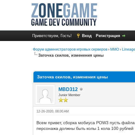
Приветствуем, Гость!
Вход
Регистрация
Форум администраторов игровых серверов
›
MMO
›
Lineage
Заточка скилов, изменения цены
1 Голос(ов) - 1 в среднем
1
2
3
4
5
Заточка скилов, изменения цены
MBD312
Junior Member
12-26-2020, 08:00 AM
Всем привет, сборка мобиуса POW3 пусть файла з
персонажа должны быть колы 1 кола 100 рублей п