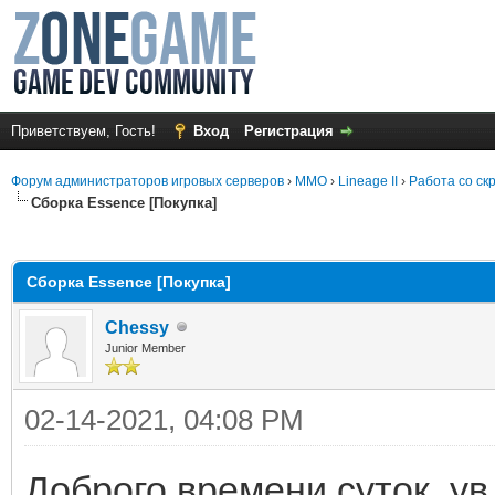
Приветствуем, Гость!
Вход
Регистрация
Форум администраторов игровых серверов
›
MMO
›
Lineage II
›
Работа со ск
Сборка Essence [Покупка]
среднем
Сборка Essence [Покупка]
Chessy
Junior Member
02-14-2021, 04:08 PM
Доброго времени суток, у