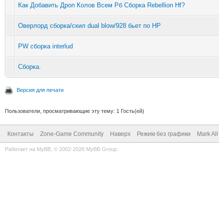
Как Добавить Дроп Колов Всем Рб Сборка Rebellion Hf?
Оверлорд сборка/скил dual blow/928 бьет по HP
PW сборка interlud
Сборка.
Версия для печати
Пользователи, просматривающие эту тему: 1 Гость(ей)
Контакты
Zone-Game Community
Наверх
Режим без графики
Mark Al
Работает на
MyBB
, © 2002-2026
MyBB Group
.