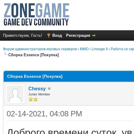
Приветствуем, Гость!
Вход
Регистрация
Форум администраторов игровых серверов
›
MMO
›
Lineage II
›
Работа со ск
Сборка Essence [Покупка]
среднем
Сборка Essence [Покупка]
Chessy
Junior Member
02-14-2021, 04:08 PM
Доброго времени суток, у