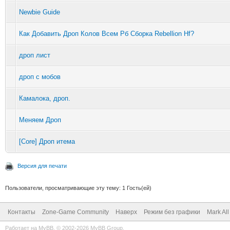
Newbie Guide
Как Добавить Дроп Колов Всем Рб Сборка Rebellion Hf?
дроп лист
дроп с мобов
Камалока, дроп.
Меняем Дроп
[Core] Дроп итема
Версия для печати
Пользователи, просматривающие эту тему: 1 Гость(ей)
Контакты
Zone-Game Community
Наверх
Режим без графики
Mark Al
Работает на
MyBB
, © 2002-2026
MyBB Group
.