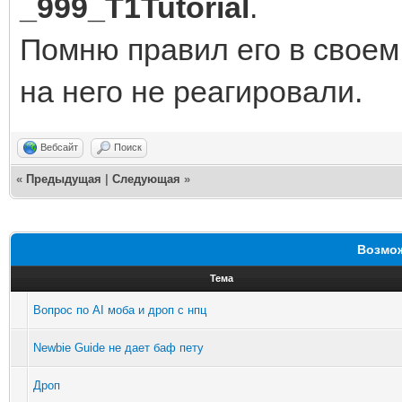
_999_T1Tutorial
.
Помню правил его в своем п
на него не реагировали.
Вебсайт
Поиск
«
Предыдущая
|
Следующая
»
Возмож
Тема
Вопрос по AI моба и дроп с нпц
Newbie Guide не дает баф пету
Дроп