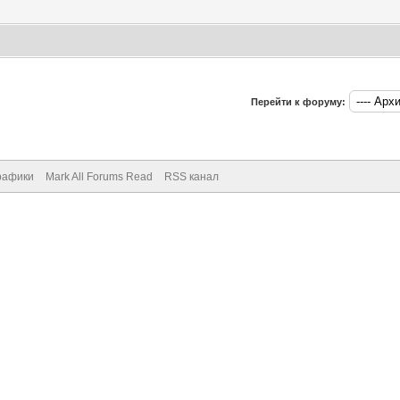
Перейти к форуму:
рафики
Mark All Forums Read
RSS канал