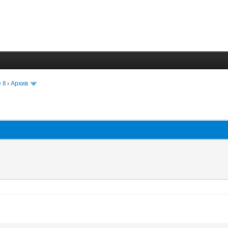
 II
›
Архив