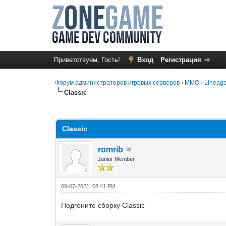
Приветствуем, Гость!
Вход
Регистрация
Форум администраторов игровых серверов
›
MMO
›
Lineage
Classic
0 Голос(ов) - 0 в среднем
1
2
3
4
5
Classic
romrib
Junior Member
09-07-2021, 08:41 PM
Подгоните сборку Classic