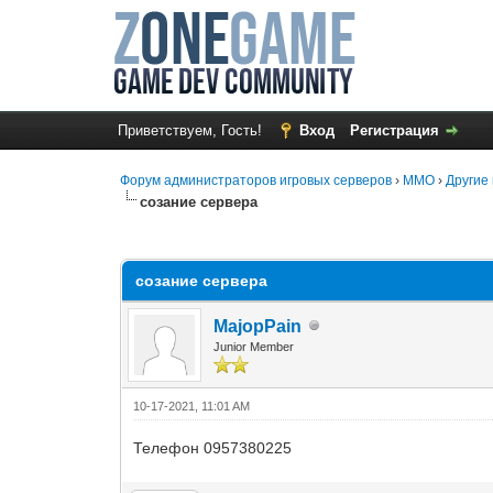
Приветствуем, Гость!
Вход
Регистрация
Форум администраторов игровых серверов
›
MMO
›
Другие 
созание сервера
0 Голос(ов) - 0 в среднем
1
2
3
4
5
созание сервера
MajopPain
Junior Member
10-17-2021, 11:01 AM
Телефон 0957380225