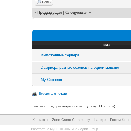
Поиск
«
Предыдущая
|
Следующая
»
Тема
Выложенные сервера
2 сервера разных сезонов на одной машине
Му Сервера
Версия для печати
Пользователи, просматривающие эту тему: 1 Гость(ей)
Контакты
Zone-Game Community
Наверх
Режим без г
Работает на
MyBB
, © 2002-2026
MyBB Group
.