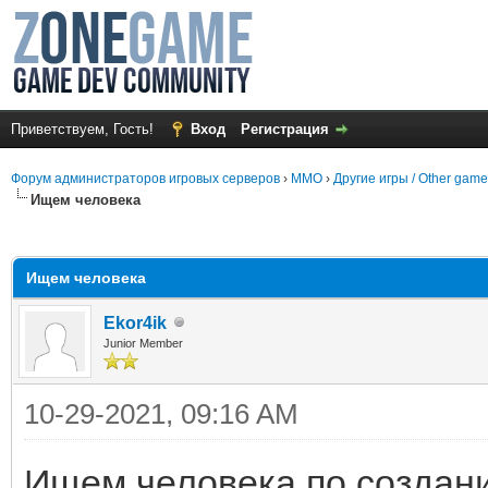
Приветствуем, Гость!
Вход
Регистрация
Форум администраторов игровых серверов
›
MMO
›
Другие игры / Other gam
Ищем человека
среднем
Ищем человека
Ekor4ik
Junior Member
10-29-2021, 09:16 AM
Ищем человека по создан