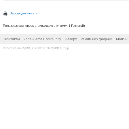
Версия для печати
Пользователи, просматривающие эту тему: 1 Гость(ей)
Контакты
Zone-Game Community
Наверх
Режим без графики
Mark Al
Работает на
MyBB
, © 2002-2026
MyBB Group
.