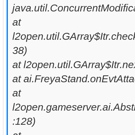
java.util.ConcurrentModifi
at
l2open.util.GArray$Itr.che
38)
at l2open.util.GArray$Itr.n
at ai.FreyaStand.onEvtAtt
at
l2open.gameserver.ai.Abstr
:128)