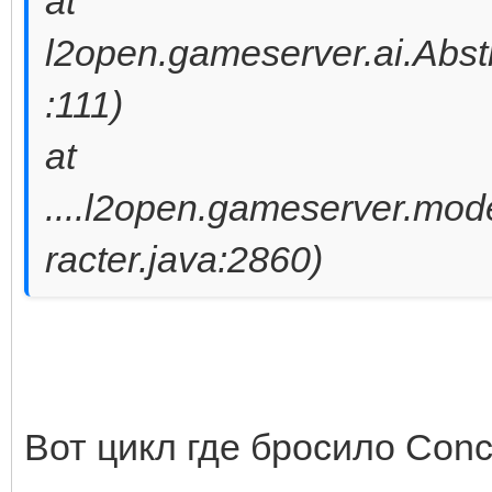
at
l2open.gameserver.ai.Abstr
:111)
at
....l2open.gameserver.mod
racter.java:2860)
Вот цикл где бросило Concu