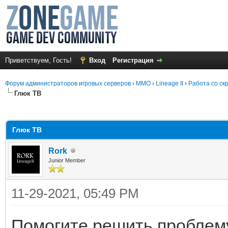
Приветствуем, Гость!
Вход
Регистрация
Форум администраторов игровых серверов
›
MMO
›
Lineage II
›
Работа со ск
Глюк ТВ
среднем
Глюк ТВ
Rork
Junior Member
11-29-2021, 05:49 PM
Помогите решить проблему