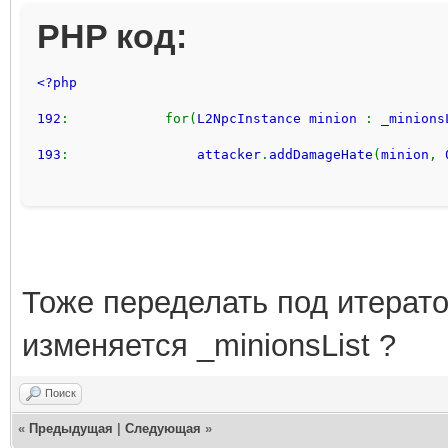
PHP код:
<?php 
192
:            for(
L2NpcInstance minion 
: 
_minions
193
:                
attacker
.
addDamageHate
(
minion
, 
Тоже переделать под итератор
изменяется _minionsList ?
Поиск
«
Предыдущая
|
Следующая
»