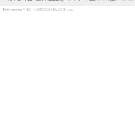
Работает на
MyBB
, © 2002-2026
MyBB Group
.