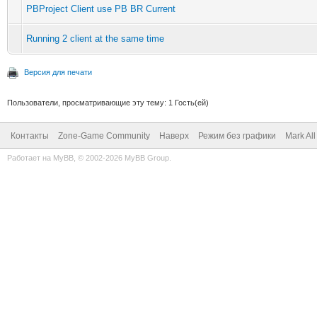
PBProject Client use PB BR Current
Running 2 client at the same time
Версия для печати
Пользователи, просматривающие эту тему: 1 Гость(ей)
Контакты
Zone-Game Community
Наверх
Режим без графики
Mark Al
Работает на
MyBB
, © 2002-2026
MyBB Group
.