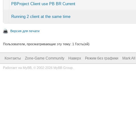
PBProject Client use PB BR Current
Running 2 client at the same time
Версия для печати
Пользователи, просматривающие эту тему: 1 Гость(ей)
Контакты
Zone-Game Community
Наверх
Режим без графики
Mark Al
Работает на
MyBB
, © 2002-2026
MyBB Group
.