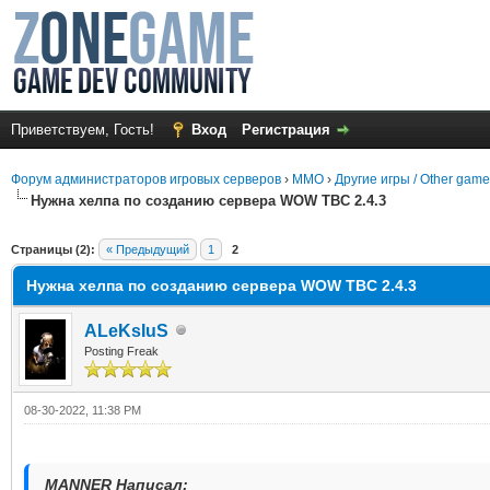
Приветствуем, Гость!
Вход
Регистрация
Форум администраторов игровых серверов
›
MMO
›
Другие игры / Other gam
Нужна хелпа по созданию сервера WOW TBC 2.4.3
среднем
Страницы (2):
« Предыдущий
1
2
Нужна хелпа по созданию сервера WOW TBC 2.4.3
ALeKsIuS
Posting Freak
08-30-2022, 11:38 PM
MANNER Написал: