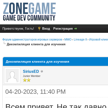
Приветствуем, Гость!
Вход
Регистрация
Форум администраторов игровых серверов
›
MMO
›
Lineage II
›
Игровой клие
Декомпиляция клиента для изучения
среднем
Декомпиляция клиента для изучения
SiriusED
Junior Member
04-20-2023, 11:40 PM
Всем привет. Не так давно