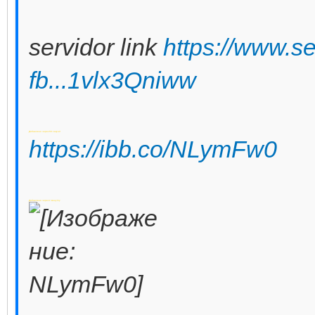
servidor link
https://www.s
fb...1vlx3Qniww
Добавлено через 50 секунд
https://ibb.co/NLymFw0
Добавлено через 1 минуту