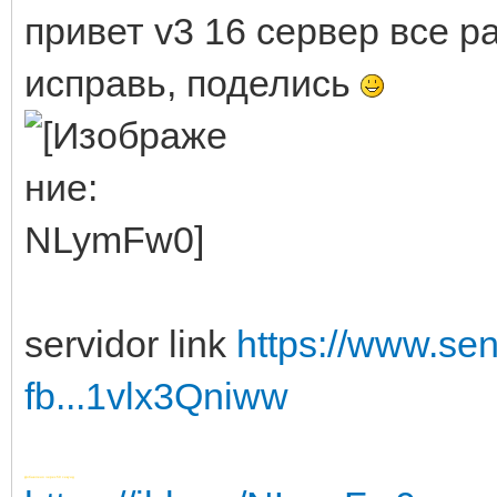
привет v3 16 сервер все р
исправь, поделись
servidor link
https://www.se
fb...1vlx3Qniww
Добавлено через 50 секунд