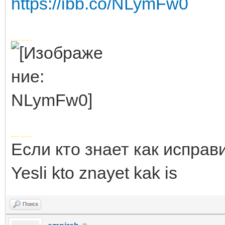
https://ibb.co/NLymFw0
Добавлено через 1 минуту
Добавлено через 7 минут
Если кто знает как исправ
Yesli kto znayet kak is
Поиск