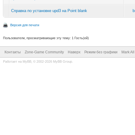
Справка по установке upd3 на Point blank
b
Версия для печати
Пользователи, просматривающие эту тему: 1 Гость(ей)
Контакты
Zone-Game Community
Наверх
Режим без графики
Mark Al
Работает на
MyBB
, © 2002-2026
MyBB Group
.