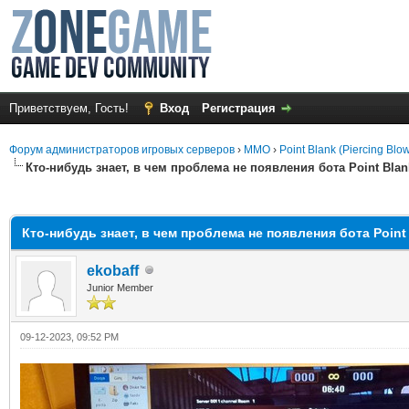
Приветствуем, Гость!
Вход
Регистрация
Форум администраторов игровых серверов
›
MMO
›
Point Blank (Piercing Blo
Кто-нибудь знает, в чем проблема не появления бота Point Blan
среднем
Кто-нибудь знает, в чем проблема не появления бота Point 
ekobaff
Junior Member
09-12-2023, 09:52 PM